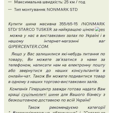
Максимальна швидкість: 25 км / год
Тип монтування: NONMARK STD
Купити шина масивна
355/65-15 /NONMARK
STD/ STARCO TUSKER
за найкращою ціною
можна у нас в виставкових залах по Україні і в
нашому інтернет-магазині ваг
GIPERCENTER.COM.
Якщо у Вас залишилися які-небудь питання по
товару, Ви можете зв'язатися з нами за
телефоном, написати нам на електронну пошту
або звернутися до наших консультантів в
онлайн-чат. Також Ви можете подивитися товар
в одному з наших торгово-виставкових залів.
Компанія Гіперцентр завжди готова надати Вам
кращі
суцільнолиті шини
для Вашого бізнесу з
безкоштовною доставкою по всій Україні!
Також рекомендуємо категорії
"
Ваговимірювальне обладнання
" і "
Складське