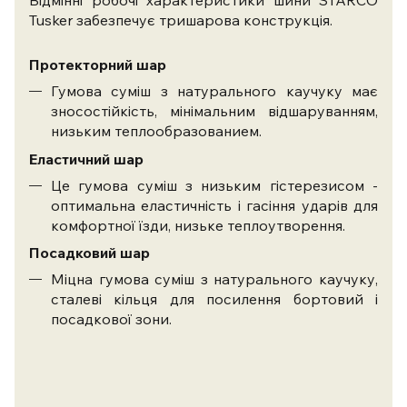
Відмінні робочі характеристики шини STARCO
Tusker забезпечує тришарова конструкція.
Протекторний шар
Гумова суміш з натурального каучуку має
зносостійкість, мінімальним відшаруванням,
низьким теплообразованием.
Еластичний шар
Це гумова суміш з низьким гістерезисом -
оптимальна еластичність і гасіння ударів для
комфортної їзди, низьке теплоутворення.
Посадковий шар
Міцна гумова суміш з натурального каучуку,
сталеві кільця для посилення бортовий і
посадкової зони.