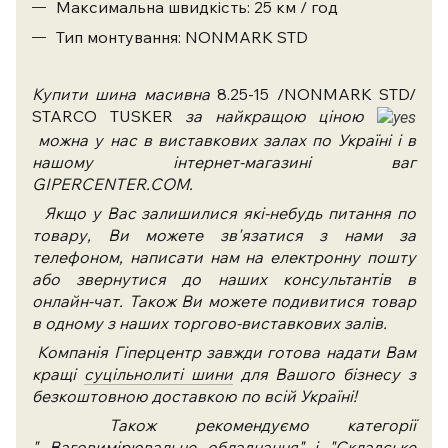
Максимальна швидкість: 25 км / год
Тип монтування: NONMARK STD
Купити шина масивна
8.25-15 /NONMARK STD/
STARCO TUSKER
за найкращою ціною
можна у нас в виставкових залах по Україні і в
нашому інтернет-магазині ваг
GIPERCENTER.COM.
Якщо у Вас залишилися які-небудь питання по
товару, Ви можете зв'язатися з нами за
телефоном, написати нам на електронну пошту
або звернутися до наших консультантів в
онлайн-чат. Також Ви можете подивитися товар
в одному з наших торгово-виставкових залів.
Компанія Гіперцентр завжди готова надати Вам
кращі
суцільнолиті шини
для Вашого бізнесу з
безкоштовною доставкою по всій Україні!
Також рекомендуємо категорії
"
Ваговимірювальне обладнання
" і "
Складське