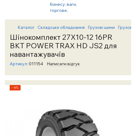
Каталог
Складське обладнання
Грузові шини
Грузові
Шінокомплект 27X10-12 16PR
BKT POWER TRAX HD JS2 для
навантажувачів
Артикул:
011154
Написати відгук
−6%