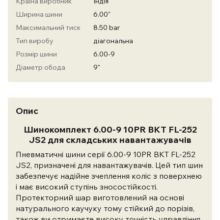
Країна виробник
Індія
Ширина шини
6.00"
Максимальний тиск
8.50 bar
Тип виробу
діагональна
Розмір шини
6.00-9
Діаметр обода
9"
Опис
Шинокомплект 6.00-9 10PR BKT FL-252
JS2 для складських навантажувачів
Пневматичні шини серії 6.00-9 10PR BKT FL-252
JS2, призначені для навантажувачів. Цей тип шин
забезпечує надійне зчеплення коліс з поверхнею
і має високий ступінь зносостійкості.
Протекторний шар виготовлений на основі
натурального каучуку тому стійкий до порізів,
також ви отримаєте високу точність управління,