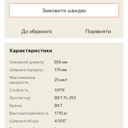
Замовити швидко
До обраного
Порівняти
Характеристики
Зовнішній діаметр
550 мм
Ширина перерізу
170 мм
Максимальна
25 км/г
швидкість
Слойність
10PR
Протектор
BKT FL-252
Бренд
ВКТ
Вантажопідйомність
1715 кг
Ширина обода
4.00E"