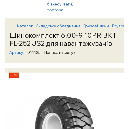
Каталог
Складське обладнання
Грузові шини
Грузові
Шинокомплект 6.00-9 10PR BKT
FL-252 JS2 для навантажувачів
Артикул:
011125
Написати відгук
−7%