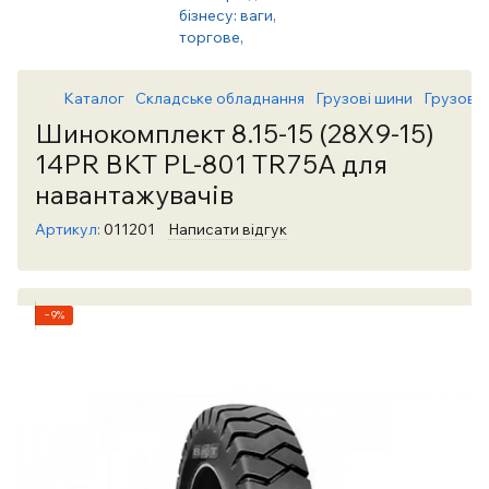
Каталог
Складське обладнання
Грузові шини
Грузові
Шинокомплект 8.15-15 (28X9-15)
14PR BKT PL-801 TR75A для
навантажувачів
Артикул:
011201
Написати відгук
−9%