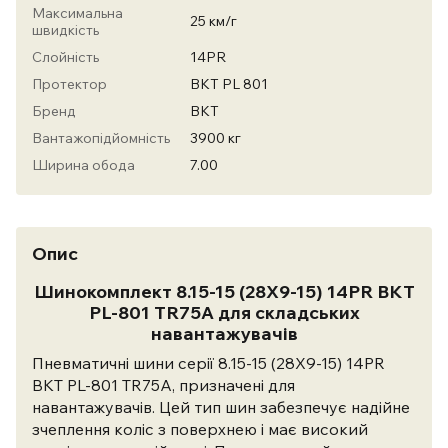
Максимальна
25 км/г
швидкість
Слойність
14PR
Протектор
BKT PL 801
Бренд
ВКТ
Вантажопідйомність
3900 кг
Ширина обода
7.00
Опис
Шинокомплект 8.15-15 (28X9-15) 14PR BKT
PL-801 TR75A для складських
навантажувачів
Пневматичні шини серії 8.15-15 (28X9-15) 14PR
BKT PL-801 TR75A, призначені для
навантажувачів. Цей тип шин забезпечує надійне
зчеплення коліс з поверхнею і має високий