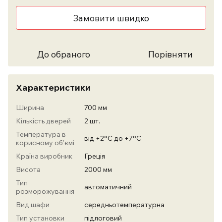
Замовити швидко
До обраного
Порівняти
Характеристики
Ширина
700 мм
Кількість дверей
2 шт.
Температура в
від +2°С до +7°С
корисному об'ємі
Країна виробник
Греція
Висота
2000 мм
Тип
автоматичний
розморожування
Вид шафи
середньотемпературна
Тип установки
підлоговий