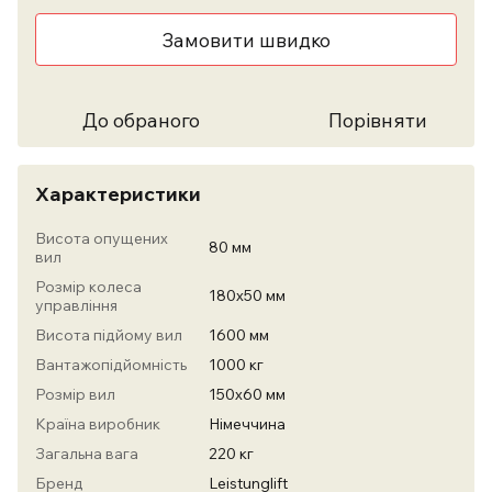
Замовити швидко
До обраного
Порівняти
Характеристики
Висота опущених
80 мм
вил
Розмір колеса
180х50 мм
управління
Висота підйому вил
1600 мм
Вантажопідйомність
1000 кг
Розмір вил
150х60 мм
Країна виробник
Німеччина
Загальна вага
220 кг
Бренд
Leistunglift