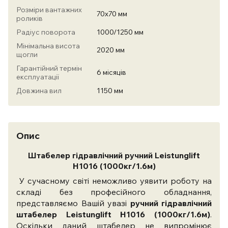
Розміри вантажних
70х70 мм
роликів
Радіус поворота
1000/1250 мм
Мінімальна висота
2020 мм
щогли
Гарантійний термін
6 місяців
експлуатації
Довжина вил
1150 мм
Опис
Штабелер гідравлічний ручний Leistunglift
H1016 (1000кг/1.6м)
У сучасному світі неможливо уявити роботу на
складі без професійного обладнання,
представляємо Вашій увазі
ручний гідравлічний
штабелер Leistunglift H1016 (1000кг/1.6м)
.
Оскільки даний штабелер не випромінює