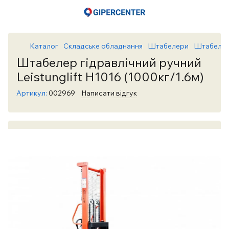
Каталог
Складське обладнання
Штабелери
Штабелери
Штабелер гідравлічний ручний
Leistunglift H1016 (1000кг/1.6м)
Артикул:
002969
Написати відгук