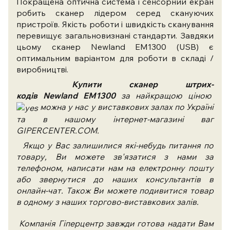
Покращена оптична система і сенсорний екран
робить сканер лідером серед скануючих
пристроїв. Якість роботи і швидкість сканування
перевищує загальновизнані стандарти. Завдяки
цьому сканер Newland EM1300 (USB) є
оптимальним варіантом для роботи в складі /
виробництві.
Купити сканер штрих-
код
і
в
Newland EM1300
за найкращою ціною
можна у нас у виставкових залах по Україні
та в нашому інтернет-магазині ваг
GIPERCENTER.COM.
Якщо у Вас залишилися які-небудь питання по
товару, Ви можете зв'язатися з нами за
телефоном, написати нам на електронну пошту
або звернутися до наших консультантів в
онлайн-чат. Також Ви можете подивитися товар
в одному з наших торгово-виставкових залів.
Компанія Гіперцентр завжди готова надати Вам