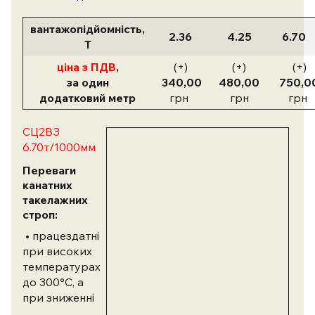
вантажопідйомність,
2.36
4.25
6.70
Т
ціна з ПДВ
,
(+)
(+)
(+)
за один
340,00
480,00
750,0
додатковий метр
грн
грн
грн
СЦ2ВЗ
6.70т/1000мм
Переваги
канатних
такелажних
строп:
• працездатні
при високих
температурах
до 300°С, а
при зниженні