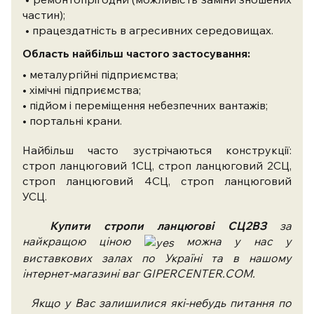
частин);
• працездатність в агресивних середовищах.
Область найбільш частого застосування:
• металургійні підприємства;
• хімічні підприємства;
• підйом і переміщення небезпечних вантажів;
• портальні крани.
Найбільш часто зустрічаються конструкції:
строп ланцюговий 1СЦ, строп ланцюговий 2СЦ,
строп ланцюговий 4СЦ, строп ланцюговий
УСЦ.
Купити стропи ланцюгові
СЦ2ВЗ
за
найкращою ціною
можна у нас у
виставкових залах по Україні та в нашому
інтернет-магазині ваг GIPERCENTER.COM.
Якщо у Вас залишилися які-небудь питання по