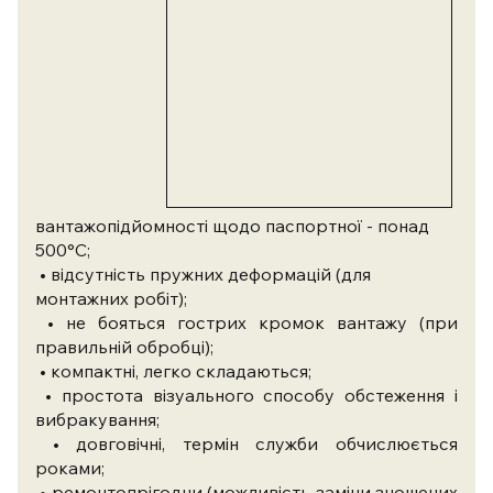
вантажопідйомності
щодо паспортної - понад
500°С;
• відсутність пружних деформацій (для
монтажних робіт);
• не бояться гострих кромок вантажу (при
правильній обробці);
• компактні, легко складаються;
• простота візуального способу обстеження і
вибракування;
• довговічні, термін служби обчислюється
роками;
• ремонтопрігодни (можливість заміни зношених