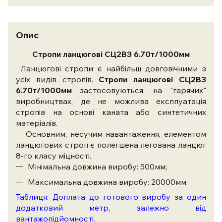
Опис
Стропи ланцюгові СЦ2ВЗ 6.70т/1000мм
Ланцюгові стропи є найбільш довговічними з
усіх видів стропів.
Стропи ланцюгові СЦ2ВЗ
6.70т/1000мм
застосовуються, на "гарячих"
виробництвах, де не можлива експлуатація
стропів на основі каната або синтетичних
матеріалів.
Основним, несучим навантаження, елементом
ланцюгових строп є полегшена легована ланцюг
8-го класу міцності.
Мінімальна довжина виробу: 500мм;
Максимальна довжина виробу: 20000мм.
Таблиця: Доплата до готового виробу за один
додатковий метр, залежно від
вантажопідйомності.