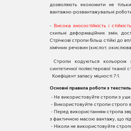
дозволяють економити не тільк
вантажно-розвантажувальні роботи
-
Висока зносостійкість і стійкіст
схильні деформаційних змін, до
Стрічкові стропи більш стійкі до вп
хімічних речовин (кислот, окислювач
Стропи кодуються кольором зг
синтетичної поліестерової тканої с
Коефіцієнт запасу міцності 7:1.
Основні правила роботи з текстил
- Не використовуйте стропи з уш
- Використовуйте стропи строго в
- Перед використанням стропа зві
з фактичною масою вантажу, що під
- Ніколи не використовуйте стропи