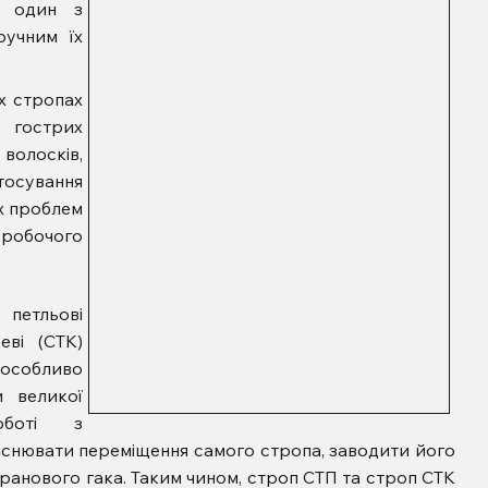
я один з
ручним їх
х стропах
 гострих
волосків,
тосування
х проблем
робочого
 петльові
еві (СТК)
особливо
и великої
оботі з
йснювати переміщення самого стропа, заводити його
 кранового гака. Таким чином, строп СТП та строп СТК