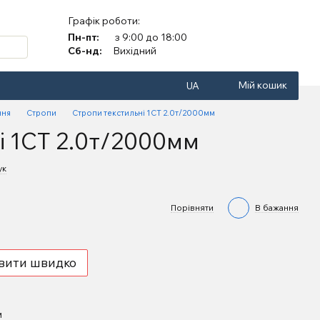
Графік роботи:
Пн-пт:
з 9:00 до 18:00
Сб-нд:
Вихідний
Мій кошик
UA
ння
Стропи
Стропи текстильні 1СТ 2.0т/2000мм
і 1СТ 2.0т/2000мм
ук
Порівняти
В бажання
вити швидко
м