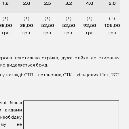
1.6
2.0
2.5
3.2
4.0
5.0
(+)
(+)
(+)
(+)
(+)
(+)
38,00
38,00
52,50
52,50
92,50
105,00
грн
грн
грн
грн
грн
грн
рова текстильна стрічка, дуже стійка до стирання,
гко видаляється бруд.
вигляді: СТП - петльових, СТК - кільцевих і 1ст, 2СТ,
чні більш
ми видами
 необхідну
ому не