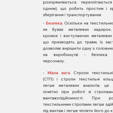
розпрямляються, переплітаютьс
одним), що робить простим і з
зберігання і транспортування.
-
Безпека.
Оскільки на текстильни
не буває металевих задирок,
кромок і виступаючих металевих 
що призводять до травм, їх зас
дозволяє вирішити одну з головни
на виробництві - безпека 
персоналу.
-
Мала вага.
Стропи текстильні
(СТП) і стропи текстильні кільц
легше металевих аналогів, це 
помітно при роботі зі стропам
вантажопідйомності. При р
текстильними стропами легше зді
під вантаж і легше чіпляти його до