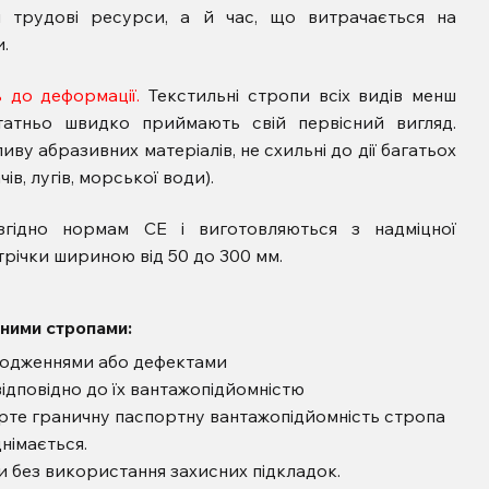
и трудові ресурси, а й час, що витрачається на
.
ь до деформації.
Текстильні стропи всіх видів менш
статньо швидко приймають свій первісний вигляд.
ливу абразивних матеріалів, не схильні до дії багатьох
ів, лугів, морської води).
ідно нормам СЕ і виготовляються з надміцної
трічки шириною від 50 до 300 мм.
ьними стропами:
кодженнями або дефектами
ідповідно до їх вантажопідйомністю
рте граничну паспортну вантажопідйомність стропа
німається.
 без використання захисних підкладок.