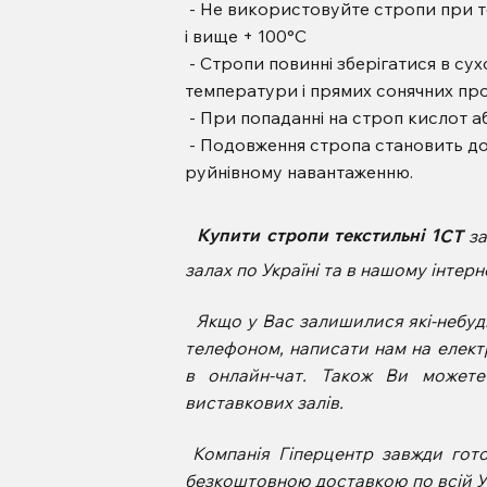
- Не використовуйте стропи при 
і вище + 100°С
- Стропи повинні зберігатися в сух
температури і прямих сонячних пр
- При попаданні на строп кислот а
- Подовження стропа становить до
руйнівному навантаженню.
Купити
стропи текстильні 1
СТ
з
залах по Україні та в нашому інте
Якщо у Вас залишилися які-небудь
телефоном, написати нам на елект
в онлайн-чат. Також Ви может
виставкових залів.
Компанія Гіперцентр завжди гот
безкоштовною доставкою по всій Ук