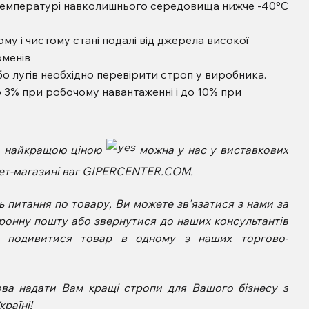
температурі навколишнього середовища нижче -40°С
ому і чистому стані подалі від джерела високої
оменів
бо лугів необхідно перевірити строп у виробника.
 3% при робочому навантаженні і до 10% при
а найкращою ціною
можна у нас у виставкових
рнет-магазині ваг GIPERCENTER.COM.
 питання по товару, Ви можете зв'язатися з нами за
ронну пошту або звернутися до наших консультантів
е подивитися товар в одному з наших торгово-
ова надати Вам кращі
стропи
для Вашого бізнесу з
раїні!