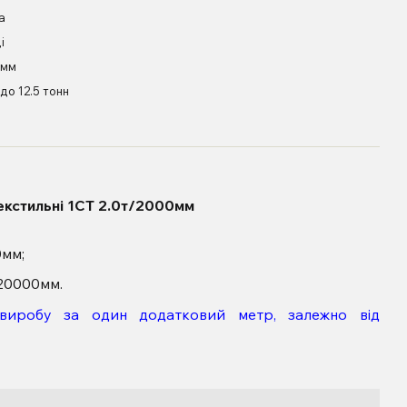
а
і
 мм
 до 12.5 тонн
екстильні 1СТ 2.0т/2000мм
0мм;
20000мм.
 виробу за один додатковий метр, залежно від