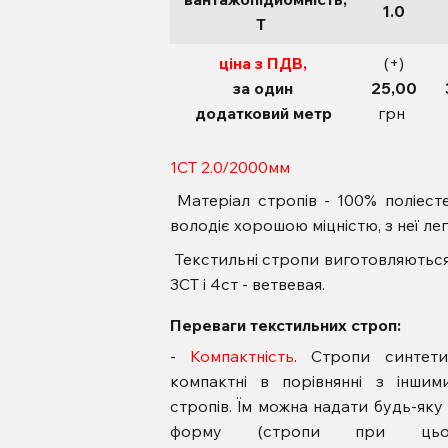
1.0
Т
ціна з ПДВ,
(+)
за один
25,00
додатковий метр
грн
1СТ 2.0/2000мм
Матеріал стропів - 100% поліесте
володіє хорошою міцністю, з неї ле
Текстильні стропи виготовляються у 
3СТ і 4ст - ветвевая.
Переваги текстильних строп:
-
Компактність
. Стропи синтети
компактні в порівнянні з інши
стропів. Їм можна надати будь-яку
форму (стропи при ць