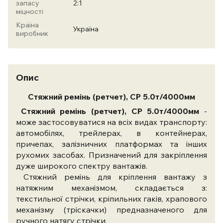
запасу
2:1
міцності
Країна
Україна
виробник
Опис
Стяжний ремінь (ретчет), СР 5.0т/4000мм
Стяжний ремінь (ретчет), СР 5.0т/4000мм
-
може застосовуватися на всіх видах транспорту:
автомобілях, трейлерах, в контейнерах,
причепах, залізничних платформах та інших
рухомих засобах. Призначений для закріплення
дуже широкого спектру вантажів.
Стяжний ремінь для кріплення вантажу з
натяжним механізмом, складається з:
текстильної стрічки, кріпильних гаків, храпового
механізму (тріскачки) предназначеного для
ручного натягу стрічки.