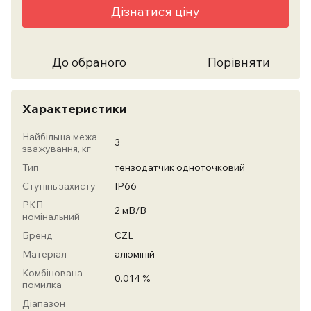
Дізнатися ціну
До обраного
Порівняти
Характеристики
Найбільша межа
3
зважування, кг
Тип
тензодатчик одноточковий
Ступінь захисту
IP66
РКП
2 мВ/В
номінальний
Бренд
CZL
Матеріал
алюміній
Комбінована
0.014 %
помилка
Діапазон