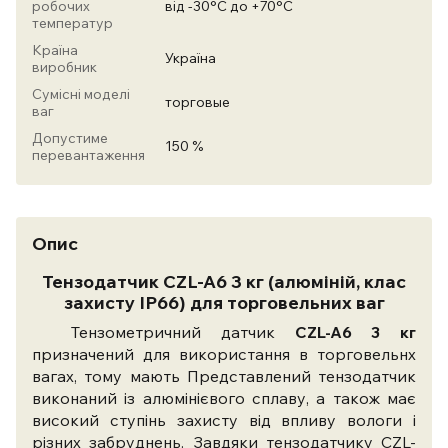
робочих
від -30°С до +70°С
температур
Країна
Україна
виробник
Сумісні моделі
торговые
ваг
Допустиме
150 %
перевантаження
Опис
Тензодатчик CZL-A6 3 кг (алюміній, клас
захисту IP66) для торговельних ваг
Тензометричний датчик
CZL-A6 3 кг
призначений для використання в торговельнх
вагах, тому мають Представлений тензодатчик
виконаний із алюмінієвого сплаву, а також має
високий ступінь захисту від впливу вологи і
різних забруднень. Завдяки тензодатчику CZL-