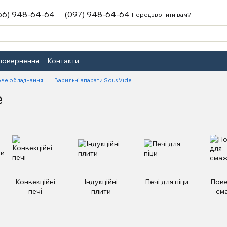
66) 948-64-64
(097) 948-64-64
Передзвонити вам?
 повернення
Контакти
ве обладнання
Варильні апарати Sous Vide
e
Конвекційні
Індукційні
Печі для піци
Пове
печі
плити
см