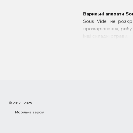
Варильні апарати So
Sous Vide, не розк
прожарювання, рибу 
інші складні страви.
© 2017 - 2026
Мобільна версія