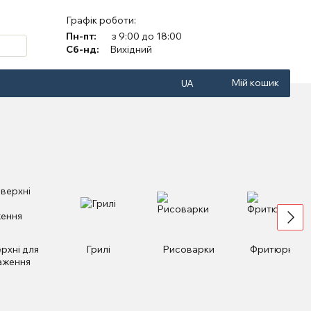
Графік роботи:
Пн-пт:
з 9:00 до 18:00
Сб-нд:
Вихідний
Мій кошик
UA
рхні для
Грилі
Рисоварки
Фритюрниці
аження