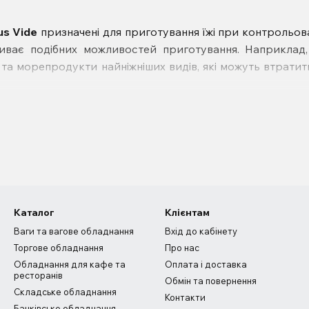
us Vide
призначені для приготування їжі при контрольован
риває подібних можливостей приготування. Наприклад,
та морепродукти найніжніших видів, які можуть втратит
Каталог
Клієнтам
Ваги та вагове обладнання
Вхід до кабінету
Торгове обладнання
Про нас
Обладнання для кафе та
Оплата і доставка
ресторанів
Обмін та повернення
Складське обладнання
Контакти
Банківське обладнання