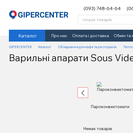
Перейти до основного контенту
(093) 748-64-64
(0
Каталог
Про нас
Оплата і доставка
Обмін та
GIPERCENTER
Каталог
Обладнання для кафе та ресторанів
Тепло
Варильні апарати Sous Vid
Пароконвектомати
Немає товарів