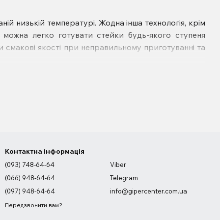
ій низькій температурі. Жодна інша технологія, крім
 можна легко готувати стейки будь-якого ступеня
и смакові якості при неправильному приготуванні та
Контактна інформація
(093) 748-64-64
Viber
(066) 948-64-64
Telegram
(097) 948-64-64
info@gipercenter.com.ua
Передзвонити вам?