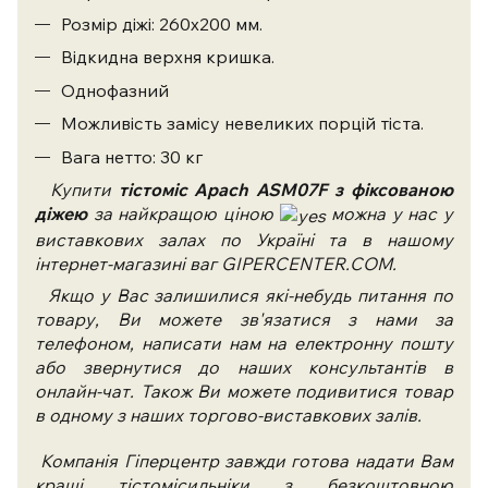
Розмір діжі: 260х200 мм.
Відкидна верхня кришка.
Однофазний
Можливість замісу невеликих порцій тіста.
Вага нетто: 30 кг
Купити
тістоміс Apach ASM07F з фіксованою
діжею
за найкращою ціною
можна у нас у
виставкових залах по Україні та в нашому
інтернет-магазині ваг GIPERCENTER.COM.
Якщо у Вас залишилися які-небудь питання по
товару, Ви можете зв'язатися з нами за
телефоном, написати нам на електронну пошту
або звернутися до наших консультантів в
онлайн-чат. Також Ви можете подивитися товар
в одному з наших торгово-виставкових залів.
Компанія Гіперцентр завжди готова надати Вам
кращі
тістомісильніки
з безкоштовною