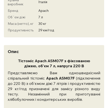
Країна
Італія
виробник
Бренд
Apach
Об`єм діжі
7 л
Маса (нетто), кг
30 кг
Продуктивність
29 км/год
Опис
Тістоміс Apach ASM07F з фіксованою
діжею,
об'єм
7 л, напруга 220 В
Представляємо Вам одношвидкісний
спіральний тістоміс
Apach ASM07F
(підключення
до 220 В) з об'ємом діжі 7 літрів і продуктивністю
29 кг/год призначені для замісу різного виду
тесту. Незамінний при приготуванні
хлібобулочних і кондитерських виробів.