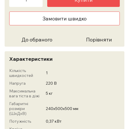
Замовити швидко
До обраного
Порівняти
Характеристики
Кількість
1
швидкостей
Напруга
220 В
Максимальна
5 кг
вага тіста в діжі
Габаритні
розміри
240х500х500 мм
(ШхДхВ)
Потужність
0,37 кВт