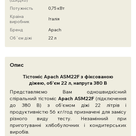
(ШхДхВ)
Потужність
0,75 кВт
Країна
Італія
виробник
Бренд
Apach
Об`єм діжі
22 л
Опис
Тістоміс Apach ASM22F з фіксованою
діжею,
об'єм
22 л, напруга 380 В
Представляємо Вам одношвидкісний
спіральний тістоміс
Apach ASM22F
(підключення
до 380 В) з об'ємом діжі 22 літрів і
продуктивністю 56 кг/год призначені для замісу
різного виду тесту. Незамінний при
приготуванні хлібобулочних і кондитерських
виробів.