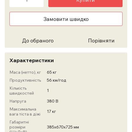
Замовити швидко
До обраного
Порівняти
Характеристики
Маса (нетто), кг
65 кг
Продуктивність
56 км/год
Кількість
1
швидкостей
Напруга
380 В
Максимальна
17 кг
вага тіста в діжі
Габаритні
розміри
385х670х725 мм