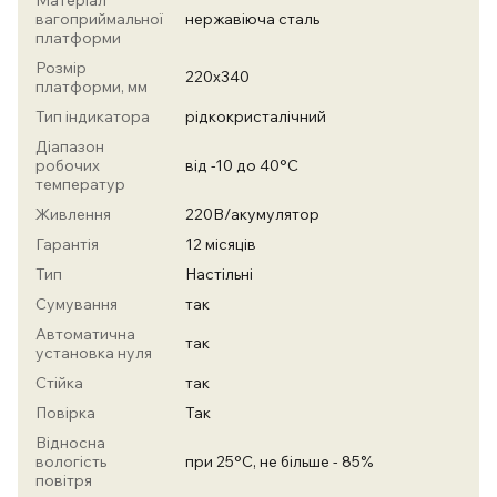
Матеріал
вагоприймальної
нержавіюча сталь
платформи
Розмір
220х340
платформи, мм
Тип індикатора
рідкокристалічний
Діапазон
робочих
від -10 до 40°С
температур
Живлення
220В/акумулятор
Гарантія
12 місяців
Тип
Настільні
Сумування
так
Автоматична
так
установка нуля
Стійка
так
Повірка
Так
Відносна
вологість
при 25°С, не більше - 85%
повітря