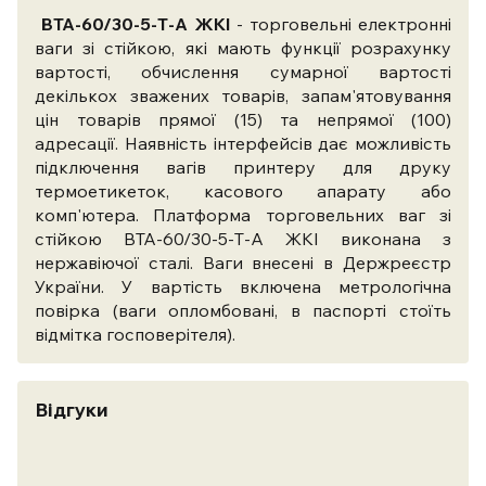
ВТА-60/30-5-Т-А ЖКI
- торговельні електронні
ваги зі стійкою, які мають функції розрахунку
вартості, обчислення сумарної вартості
декількох зважених товарів, запам'ятовування
цін товарів прямої (15) та непрямої (100)
адресації. Наявність інтерфейсів дає можливість
підключення вагів принтеру для друку
термоетикеток, касового апарату або
комп'ютера. Платформа торговельних ваг зі
стійкою ВТА-60/30-5-Т-А ЖКI виконана з
нержавіючої сталі.
Ваги внесені в Держреєстр
України.
У вартість включена метрологічна
повірка (ваги опломбовані, в паспорті стоїть
відмітка госповерітеля).
Відгуки