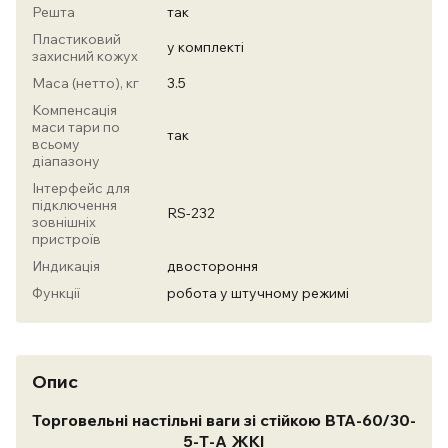
Решта
так
Пластиковий
у комплекті
захисний кожух
Маса (нетто), кг
3.5
Компенсація
маси тари по
так
всьому
діапазону
Інтерфейс для
підключення
RS-232
зовнішніх
пристроїв
Индикація
двостороння
Функції
робота у штучному режимі
Опис
Торговельні настільні ваги зі стійкою ВТА-60/30-
5-Т-А ЖКI