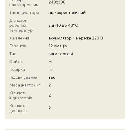
240х300
платформи, мм
Тип індикатора
рідкокристалічний
Діапазон
робочих
від -10 до 40°С
температур
Живлення
акумулятор + мережа 220 В
Гарантія
12 місяців
Тип
ваги торгові
Стійка
Ні
Повірка
Ні
Підсвічування
так
Маса (нетто), кг
2
Кількість
2
індикаторів
Кількість
2
дисплеїв