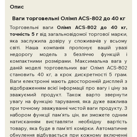
Опис
Ваги торговельні Олімп ACS-802 до 40 кг
Торговельні ваги
Олімп ACS-802 до 40 кг,
точність 5 г
від загальновідомої торгової марки,
яка заслужила довіру у споживачів у всьому
світі. Наша компанія пропонує вашій увазі
недорогу модель з безліччю функцій і
компактними розмірами. Максимальна вага у
даній моделі торговельних ваг Олімп ACS-802
становить 40 кг, а крок дискретності 5 грам.
Ваги електронні мають двосторонній дисплей з
відображенням всієї інформації про вагу і ціну за
зважуємий продукт. Також варто звернути
увагу на функцію тарування, яка дуже важлива
при точному зважуванні чистой ваги продукту. З
набором функції пам'ять цін, ви зможете одним
натисканням виставляти необхідну вартість
товару, яка буде в пам'яті комірки. Автоматичне
обнулення відбувається при кожному включенні