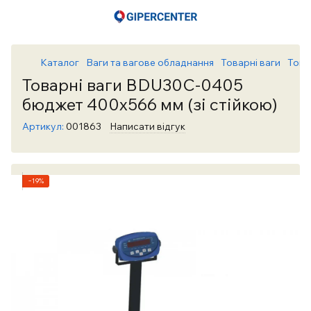
Каталог
Ваги та вагове обладнання
Товарні ваги
Това
Товарні ваги BDU30C-0405
бюджет 400х566 мм (зі стійкою)
Артикул:
001863
Написати відгук
−19%