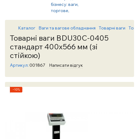
Каталог
Ваги та вагове обладнання
Товарні ваги
Това
Товарні ваги BDU30C-0405
стандарт 400х566 мм (зі
стійкою)
Артикул:
001867
Написати відгук
−10%