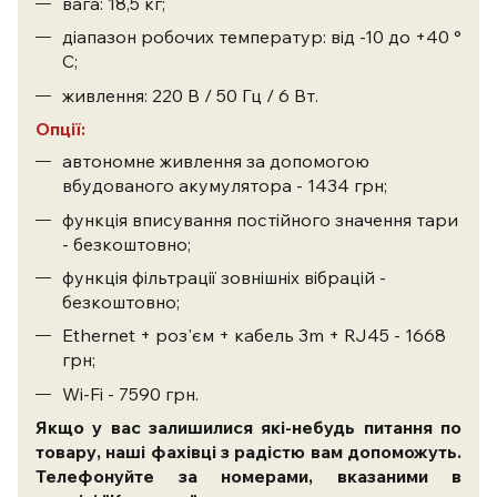
вага: 18,5 кг;
діапазон робочих температур: від -10 до +40 °
С;
живлення: 220 В / 50 Гц / 6 Вт.
Опц
ії
:
автономне живлення за допомогою
вбудованого акумулятора - 1434 грн;
функція вписування постійного значення тари
- безкоштовно;
функція фільтрації зовнішніх вібрацій -
безкоштовно;
Ethernet + роз'єм + кабель 3m + RJ45 - 1668
грн;
Wi-Fi - 7590 грн.
Якщо у вас залишилися які-небудь питання по
товару, наші фахівці з радістю вам допоможуть.
Телефонуйте за номерами, вказаними в