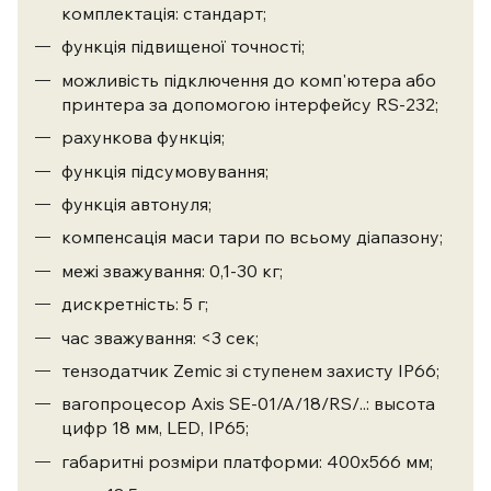
комплектація: стандарт;
функція підвищеної точності;
можливість підключення до комп'ютера або
принтера за допомогою інтерфейсу RS-232;
рахункова функція;
функція підсумовування;
функція автонуля;
компенсація маси тари по всьому діапазону;
межі зважування: 0,1-30 кг;
дискретність: 5 г;
час зважування: <3 сек;
тензодатчик Zemic зі ступенем захисту IP66;
вагопроцесор
Axis
SE-01/A/18/RS/..
: высота
цифр 18 мм, LED, IP65;
габаритні розміри платформи: 400х566 мм;