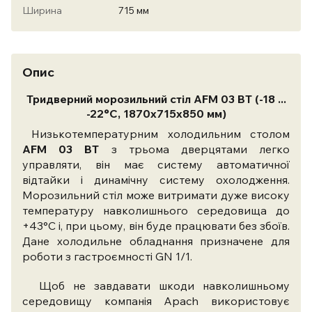
Ширина
715 мм
Опис
Тридверний морозильний стіл AFM 03 BT (-18 ...
-22°C, 1870х715х850 мм)
Низькотемпературним холодильним столом
AFM 03 BT
з трьома дверцятами легко
управляти, він має систему автоматичної
відтайки і динамічну систему охолодження.
Морозильний стіл може витримати дуже високу
температуру навколишнього середовища до
+43°С і, при цьому, він буде працювати без збоїв.
Дане холодильне обладнання призначене для
роботи з гастроємності GN 1/1.
Щоб не завдавати шкоди навколишньому
середовищу компанія Apach використовує