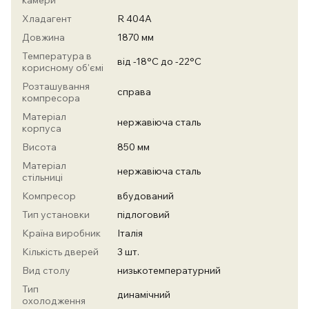
камери
Хладагент
R 404А
Довжина
1870 мм
Температура в
від -18°С до -22°С
корисному об'ємі
Розташування
справа
компресора
Матеріал
нержавіюча сталь
корпуса
Висота
850 мм
Матеріал
нержавіюча сталь
стільниці
Компресор
вбудований
Тип установки
підлоговий
Країна виробник
Італія
Кількість дверей
3 шт.
Вид столу
низькотемпературний
Тип
динамічний
охолодження