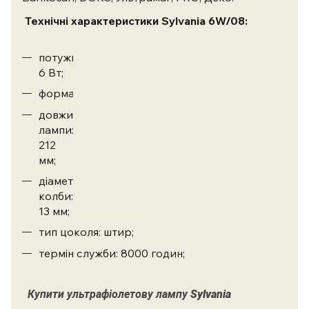
Технічні характеристики
Sylvania 6W/08
:
потужність:
6 Вт;
форма: трубчаста;
довжина
лампи:
212
мм;
діаметр
колби:
13 мм;
тип цоколя: штир;
термін служби: 8000 годин;
Купити
ультрафіолетову лампу
Sylvania