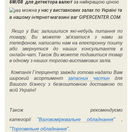
6W/08
для детектора валют
за найкращою ціною
можна
у нас у виставкових залах по Україні та
в нашому інтернет-магазині ваг GIPERCENTER.COM.
Якщо у Вас залишилися які-небудь питання по
товару, Ви можете зв'язатися з нами за
телефоном, написати нам на електронну пошту
або звернутися до наших консультантів в
онлайн-чат. Також Ви можете подивитися товар
в одному з наших торгово-виставкових залів.
Компанія Гіперцентр завжди готова надати Вам
широкий асортимент
запасних частин
для
Вашого бізнесу з безкоштовною доставкою по
всій Україні!
Також рекомендуємо
категорії
"
Ваговимірювальне обладнання
" ,
"
Торговельне обладнання
".