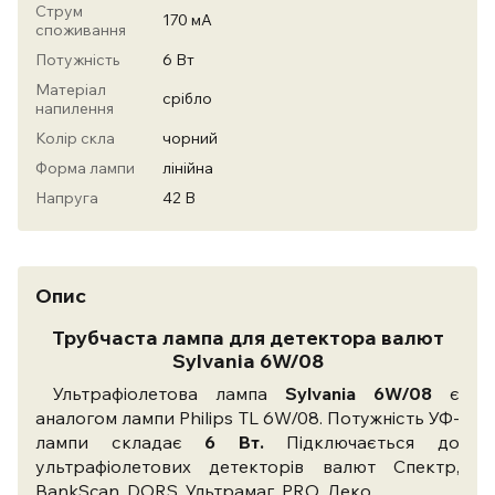
Струм
170 мА
споживання
Потужність
6 Вт
Матеріал
срібло
напилення
Колір скла
чорний
Форма лампи
лінійна
Напруга
42 В
Опис
Трубчаста лампа для детектора валют
Sylvania 6W/08
Ультрафіолетова лампа
Sylvania 6W/08
є
аналогом лампи Philips TL 6W/08. Потужність УФ-
лампи складає
6 Вт.
Підключається до
ультрафіолетових детекторів валют Спектр,
BankScan, DORS, Ультрамаг, PRO, Деко.