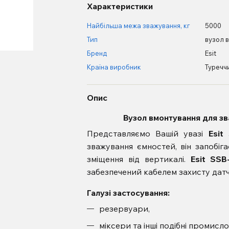
Характеристики
Найбільша межа зважування, кг
5000
Тип
вузол 
Бренд
Esit
Країна виробник
Туречч
Опис
Вузол вмонтування для з
Представляємо Вашій увазі
Esit
зважування ємностей, він запобі
зміщення від вертикалі.
Esit
SSB
забезпечений кабелем захисту датчи
Галузі застосування:
резервуари,
міксери та інші подібні промисл