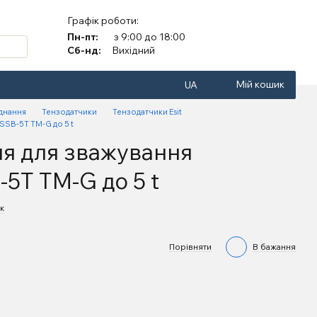
Графік роботи:
Пн-пт:
з 9:00 до 18:00
Сб-нд:
Вихідний
Мій кошик
UA
аднання
Тензодатчики
Тензодатчики Esit
SSB-5T TM-G до 5 t
я для зважування
-5T TM-G до 5 t
к
Порівняти
В бажання