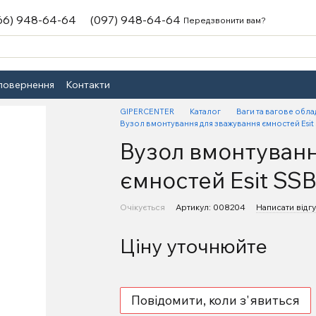
66) 948-64-64
(097) 948-64-64
Передзвонити вам?
 повернення
Контакти
GIPERCENTER
Каталог
Ваги та вагове обл
Вузол вмонтування для зважування ємностей Esit 
Вузол вмонтуванн
ємностей Esit SSB
Очікується
Артикул: 008204
Написати відгу
Ціну уточнюйте
Повідомити, коли з'явиться