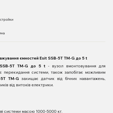
встройки
ина
важування ємностей Esit
SSB-5T TM-G до 5 t
SSB-5T TM-G до 5 t
- вузол вмонтовування для
гає перекидання системи, також запобігає можливим
-5T TM-G
захищає датчик від бічних навантажень,
ків від витоків електрики.
ові системи масою 1000-5000 кг.