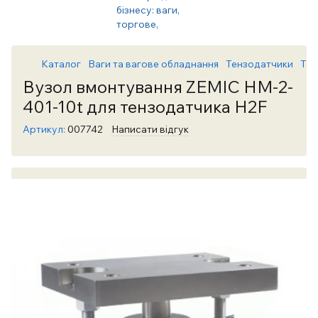
Каталог
Ваги та вагове обладнання
Тензодатчики
Тен
Вузол вмонтування ZEMIC HM-2-
401-10t для тензодатчика H2F
Артикул:
007742
Написати відгук