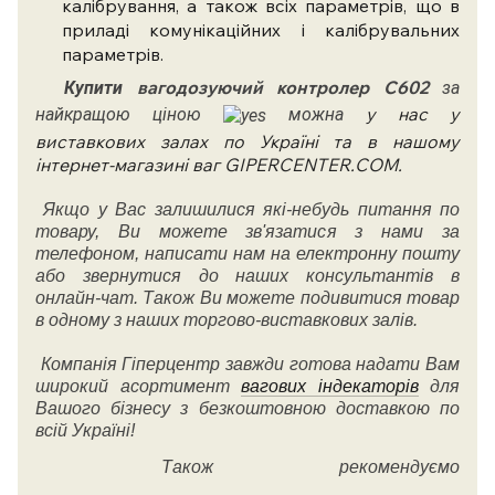
калібрування, а також всіх параметрів, що в
приладі комунікаційних і калібрувальних
параметрів.
вагодозуючий контролер С602
Купити
за
у нас у
найкращою ціною
можна
виставкових залах по Україні та в нашому
інтернет-магазині ваг GIPERCENTER.COM.
Якщо у Вас залишилися які-небудь питання по
товару, Ви можете зв'язатися з нами за
телефоном, написати нам на електронну пошту
або звернутися до наших консультантів в
онлайн-чат. Також Ви можете подивитися товар
в одному з наших торгово-виставкових залів.
Компанія Гіперцентр завжди готова надати Вам
широкий асортимент
вагових індекаторів
для
Вашого бізнесу з безкоштовною доставкою по
всій Україні!
Також рекомендуємо