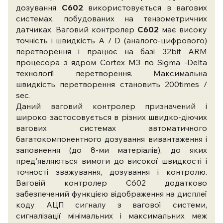
дозування
C602
використовується в вагових
системах, побудованих на тензометричних
датчиках. Ваговий контролер
C602
має високу
точність і швидкість A / D (аналого-цифрового)
перетворення і працює на базі 32bit ARM
процесора з ядром Cortex M3 по Sigma -Delta
технології перетворення. Максимальна
швидкість перетворення становить 200times /
sec.
Даний ваговий контролер призначений і
широко застосовується в різних швидко-діючих
вагових системах автоматичного
багатокомпонентного дозування вивантаження і
заповнення (до 8-ми матеріалів), до яких
пред'являються вимоги до високої швидкості і
точності зважування, дозування і контролю.
Ваговій контролер C602 додатково
забезпечений функцією відображення на дисплеї
коду АЦП сигналу з вагової системи,
сигналізації мінімальних і максимальних меж