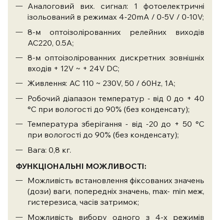
Аналоговий вих. сигнал: 1 фотоелектричні
ізольований в режимах 4-20mA / 0-5V / 0-10V;
8-м оптоізолірованних релейних виходів
AC220, 0.5A;
8-м оптоізолірованних дискретних зовнішніх
входів + 12V ~ + 24V DC;
Живлення: AC 110 ~ 230V, 50 / 60Hz, 1A;
Робочий діапазон температур - від 0 до + 40
°С при вологості до 90% (без конденсату);
Температура зберігання - від -20 до + 50 °С
при вологості до 90% (без конденсату);
Вага: 0,8 кг.
ФУНКЦІОНАЛЬНІ МОЖЛИВОСТІ:
Можливість встановлення фіксованих значень
(дози) ваги, попередніх значень, max- min меж,
гистерезиса, часів затримок;
Можливість вибору одного з 4-х режимів