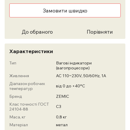
Замовити швидко
До обраного
Порівняти
Характеристики
Тип
Вагові індикатори
(вагопроцесори)
Живлення
AC 110~230V, 50/60Hz, 1A
Діапазон робочих
від 0 до +40°С
температур
Бренд
ZEMIC
Клас точності ГОСТ
С3
24104-88
Маса, кг
0,8 кг
Матеріал
метал