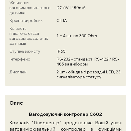
Живлення
ваговимірювального
DC 5V, I≤80mA
датчика
Країна виробник
США
Кількість
підключаються
1 ~ 4 шт. по 350 Ohm
ваговимірювальних
датчиків
Ступінь захисту
IP65
Інтерфейс
RS-232 - стандарт, RS-422 / RS-
485 за вибором
Дисплей
2 шт - обидва 6 розрядні LED, 23
сигналізатора статусу
Опис
Вагодозуючий контролер С602
Компанія "Гіперцентр" представляє Вашій увазі
ваговимірювальний контролер з функціями