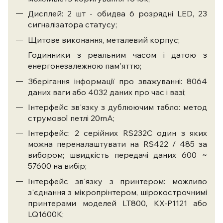
Дисплей: 2 шт - обидва 6 розрядні LED, 23
сигналізатора статусу;
Щитове виконання, металевий корпус;
Годинники з реальним часом і датою з
енергонезалежною пам'яттю;
Зберігання інформації про зважуванні: 8064
даних ваги або 4032 даних про час і вазі;
Інтерфейс зв'язку з дублюючим табло: метод
струмової петлі 20mA;
Інтерфейс: 2 серійних RS232C один з яких
можна переналаштувати на RS422 / 485 за
вибором; швидкість передачі даних 600 ~
57600 на вибір;
Інтерфейс зв'язку з принтером: можливо
з'єднання з мікропрінтером, шірокострочнимі
принтерами моделей LT800, KX-P1121 або
LQ1600K;