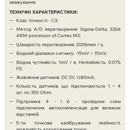
зважування.
ТЕХНІЧНІ ХАРАКТЕРИСТИКИ:
Клас точності - С3;
Метод А/D перетворення: Sigma-Delta, 32bit
ARM processor of Cortex M3;
Швидкість перетворення: 200times / s;
Вхідний діапазон сигналу: -15mV ~ 15mV;
Вхідна чутливість: 1mV / e; Нелінійність: 0.01%
FS;
Живлення датчиків: DC 5V, I≤80mA;
Кількість датчиків, що підключаються: 1 ~ 4
шт. по 350 Ohm;
Підтримка 4 - і 6 - провідних схем
підключення, автокомпенсація для великих
відстаней;
5-ти точкове калібрування лінійності,
можливість коригування точок;