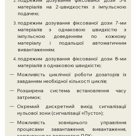
подрежим дозування фіксованої дози 3-х
матеріалів на 2-швидкостях з імпульсною
подачею;
подрежим дозування фіксованої дози 7-ми
матеріалів з однаковою швидкістю з
імпульсною доведенням по кожному
матеріалу і подальшої автоматичним
вивантаженням;
подрежим дозування фіксованої дози 8-ми
матеріалів з однаковою швидкістю;
Можливість циклічної роботи дозаторів із
завданням необхідної кількості циклів;
Розширена система встановлення часу
затримок;
Окремий дискретний вихід сигналізації
нульової зони (сигналізації «Пусто»);
Можливість зовнішнього управління
процесами завантаження, вивантаження,
сортування за допомогою ПЛК;