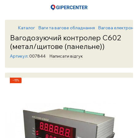
Каталог
Ваги та вагове обладнання
Вагова електронік
Вагодозуючий контролер С602
(метал/щитове (панельне))
Артикул:
007844
Написати відгук
−15%