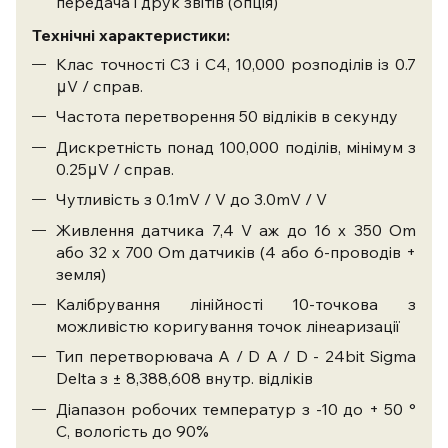
передача і друк звітів (опція)
Технічні характеристики:
Клас точності С3 і С4, 10,000 розподілів із 0.7
μV / справ.
Частота перетворення 50 відліків в секунду
Дискретність понад 100,000 поділів, мінімум з
0.25μV / справ.
Чутливість з 0.1mV / V до 3.0mV / V
Живлення датчика 7,4 V аж до 16 x 350 Оm
або 32 x 700 Оm датчиків (4 або 6-проводів +
земля)
Калібрування лінійності 10-точкова з
можливістю коригування точок лінеаризації
Тип перетворювача A / D A / D - 24bit Sigma
Delta з ± 8,388,608 внутр. відліків
Діапазон робочих температур з -10 до + 50 °
C, вологість до 90%