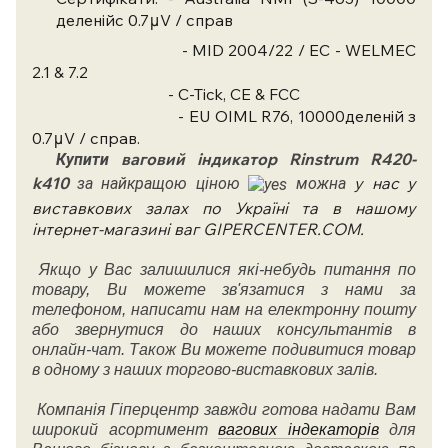
деленійс 0.7μV / справ
- MID 2004/22 / EC - WELMEC
2.1 & 7.2
- C-Tick, CE & FCC
- EU OIML R76, 10000деленій з
0.7μV / справ.
ваговий індикатор Rinstrum R420-
Купити
k410
у нас у
за найкращою ціною
можна
виставкових залах по Україні та в нашому
інтернет-магазині ваг GIPERCENTER.COM.
Якщо у Вас залишилися які-небудь питання по
товару, Ви можете зв'язатися з нами за
телефоном, написати нам на електронну пошту
або звернутися до наших консультантів в
онлайн-чат. Також Ви можете подивитися товар
в одному з наших торгово-виставкових залів.
Компанія Гіперцентр завжди готова надати Вам
широкий асортимент
вагових індекаторів
для