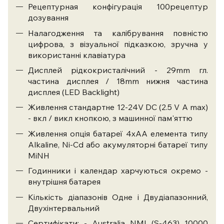
Рецептурная конфігурація 100рецептур
дозування
Налагодження та калібрування повністю
цифрова, з візуальної підказкою, зручна у
використанні клавіатура
Дисплей рідкокристалічний - 29mm гл.
частина дисплея / 18mm нижня частина
дисплея (LED Backlight)
Живлення стандартне 12-24V DC (2.5 V A max)
- вкл / викл кнопкою, з машинної пам'яттю
Живлення опція батареї 4xAA елемента типу
Alkaline, Ni-Cd або акумуляторні батареї типу
MiNH
Годинники і календар харчуються окремо -
внутрішня батарея
Кількість діапазонів Одне і Двудіапазонний,
Двухінтервальний
Сертифікати: - Australia NMI (S-463) 10000