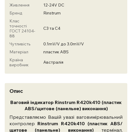
Живлення
12-24V DC
Бренд
Rinstrum
Клас
точності
С3 та С4
ГОСТ 24104-
88
Чутливість
0.1mV/V до 3.0mV/V
Матеріал
пластик ABS
Країна
Австралія
виробник
Опис
Ваговий індикатор Rinstrum R420k410
(пластик
ABS/щитове (панельне) виконання)
Представляємо Вашій увазі ваговимірювальний
контролер
Rinstrum R420k410
(пластик ABS/
щитове (панельне) виконання)
термінал,