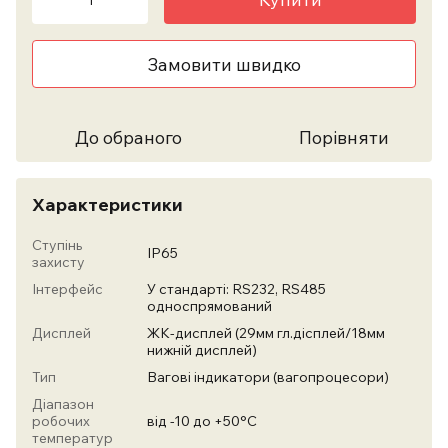
Замовити швидко
До обраного
Порівняти
Характеристики
Ступінь
IP65
захисту
Інтерфейс
У стандарті: RS232, RS485
односпрямований
Дисплей
ЖК-дисплей (29мм гл.дісплей/18мм
нижній дисплей)
Тип
Вагові індикатори (вагопроцесори)
Діапазон
робочих
від -10 до +50°C
температур