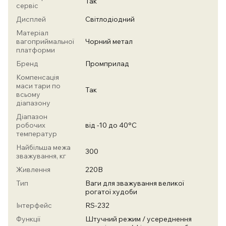
Так
сервіс
Дисплей
Світлодіодний
Матеріал
вагоприймальної
Чорний метал
платформи
Бренд
Промприлад
Компенсація
маси тари по
Так
всьому
діапазону
Діапазон
робочих
від -10 до 40°С
температур
Найбільша межа
300
зважування, кг
Живлення
220В
Тип
Ваги для зважування великої
рогатої худоби
Інтерфейс
RS-232
Функції
Штучний режим / усереднення