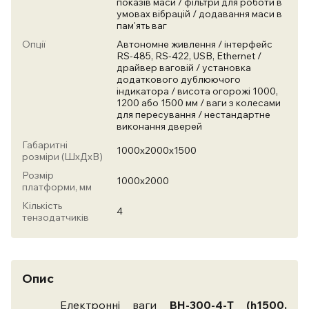
показів маси / фільтри для роботи в
умовах вібрацій / додавання маси в
пам'ять ваг
Опції
Автономне живлення / інтерфейс
RS-485, RS-422, USB, Ethernet /
драйвер ваговій / установка
додаткового дублюючого
індикатора / висота огорожі 1000,
1200 або 1500 мм / ваги з колесами
для пересування / нестандартне
виконання дверей
Габаритні
1000х2000х1500
розміри (ШхДхВ)
Розмір
1000х2000
платформи, мм
Кількість
4
тензодатчиків
Опис
Електронні ваги
ВН-300-4-Т (h1500,