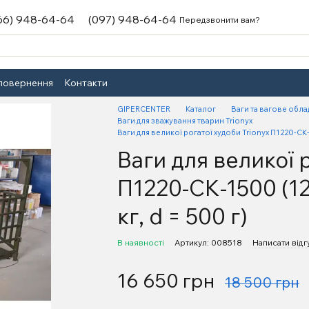
66) 948-64-64
(097) 948-64-64
Передзвонити вам?
 повернення
Контакти
GIPERCENTER
Каталог
Ваги та вагове обл
Ваги для зважування тварин Trionyx
Ваги для великої рогатої худоби Trionyx П1220-СК-
Ваги для великої р
П1220-СК-1500 (1
кг, d = 500 г)
В наявності
Артикул: 008518
Написати відг
16 650 грн
18 500 грн