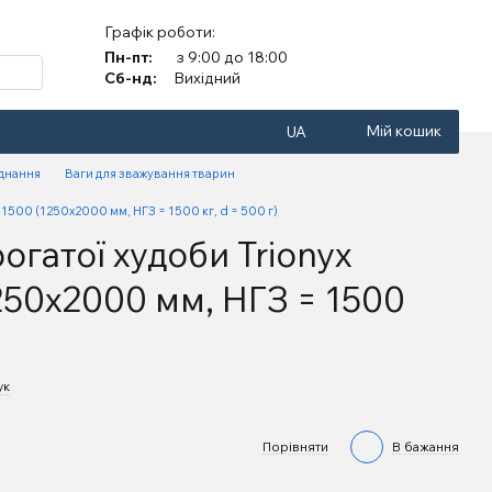
Графік роботи:
Пн-пт:
з 9:00 до 18:00
Сб-нд:
Вихідний
Мій кошик
UA
аднання
Ваги для зважування тварин
1500 (1250х2000 мм, НГЗ = 1500 кг, d = 500 г)
огатої худоби Trionyx
250х2000 мм, НГЗ = 1500
ук
Порівняти
В бажання