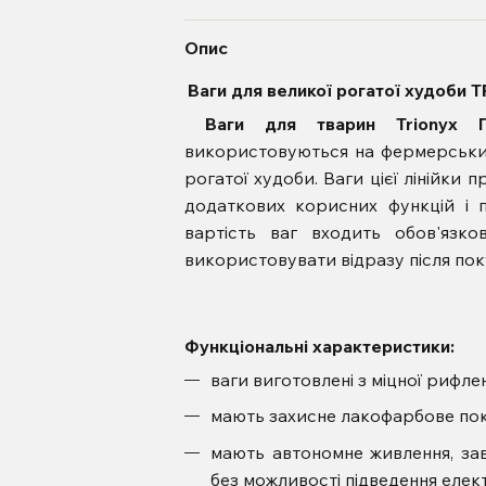
Опис
Ваги для великої рогатої худоби
Ваги для тварин Trionyx 
використовуються на фермерських
рогатої худоби. Ваги цієї лінійки 
додаткових корисних функцій і п
вартість ваг входить обов'язко
використовувати відразу після пок
Функціональні характеристики:
ваги виготовлені з міцної рифлен
мають захисне лакофарбове покр
мають автономне живлення, зав
без можливості підведення елек