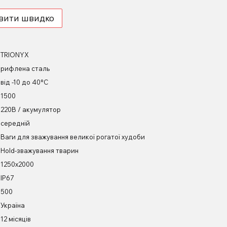
вити швидко
TRIONYX
рифлена сталь
від -10 до 40°С
1500
220В / акумулятор
середній
Ваги для зважування великої рогатої худоби
Hold-зважування тварин
1250х2000
IP67
500
Україна
12 місяців