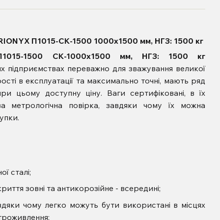
 TRIONYX П1015-СК-1500 1000х1500 мм, НГЗ: 1500 кг
П1015-1500 СК-1000х1500 мм, НГЗ: 1500 кг
 підприємствах переважно для зважування великої
прості в експлуатації та максимально точні, мають ряд
ри цьому доступну ціну. Ваги сертифіковані, в їх
ва метрологічна повірка, завдяки чому їх можна
упки.
ої сталі;
иття зовні та антикорозійне - всередині;
дяки чому легко можуть бути використані в місцях
троживлення;