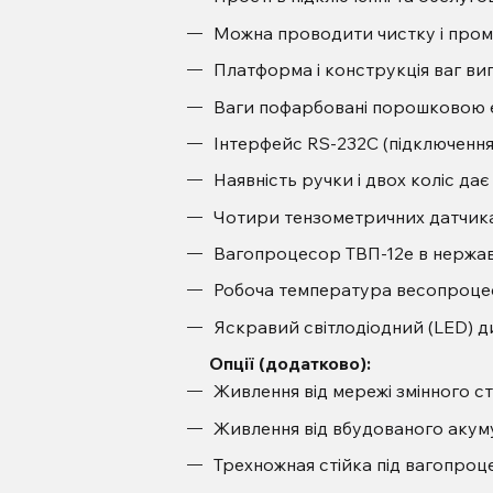
Можна проводити чистку і пром
Платформа і конструкція ваг виг
Ваги пофарбовані порошковою 
Інтерфейс RS-232C (підключення
Наявність ручки і двох коліс да
Чотири тензометричних датчика F
Вагопроцесор ТВП-12е в нержаві
Робоча температура весопроцес
Яскравий світлодіодний (LED) д
Опції (додатково):
Живлення від мережі змінного ст
Живлення від вбудованого акуму
Трехножная стійка під вагопроце