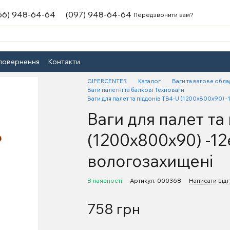
66) 948-64-64
(097) 948-64-64
Передзвонити вам?
 повернення
Контакти
GIPERCENTER
Каталог
Ваги та вагове обл
Ваги палетні та балкові Техноваги
Ваги для палет та піддонів TB4-U (1200x800x90) 
Ваги для палет та
(1200x800x90) -12
вологозахищені
В наявності
Артикул: 000368
Написати відг
758 грн