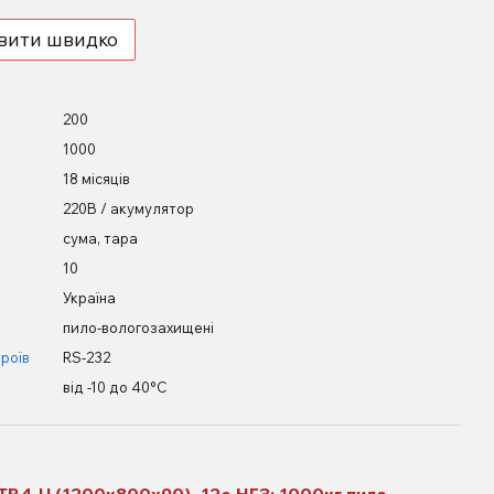
вити швидко
200
1000
18 місяців
220В / акумулятор
сума, тара
10
Україна
пило-вологозахищені
роїв
RS-232
від -10 до 40°С