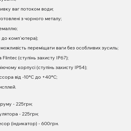
ивку ваг потоком води;
отовлені з чорного металу;
емаллю;
 до комп'ютера);
є можливість переміщати ваги без особливих зусиль;
lintec (ступінь захисту IP67);
ючому корпусі (ступінь захисту IP54);
сора від -10°С до +40°С;
исплей.
руму - 225грн;
лятора - 225грн;
сор (індикатор) - 600грн.