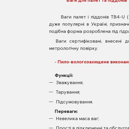
Ваги для палет та піддонів
Ваги палет і піддонів TB4-U (12
дуже популярні в Україні, признач
подібна форма розроблена під гідра
Ваги сертифіковані, внесені 
метрологічну повірку.
- Пило-вологозахищене виконан
Функції:
Зважування;
Тарування;
Підсумовування.
Переваги:
Невелика маса ваг;
Прості в підключенні та обслугов