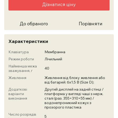
Дізнатися ціну
До обраного
Порівняти
Характеристики
Клавіатура
Мембранна
Режим роботи
Лічильний
Найменша межа
40
зважування, г
Живлення
Живлення від блоку живлення або
від батарей: 6х1,5 В (Size D);
Додаткові
Другий дисплей на задній стінці /
варіанти
платформа у вигляді чаші з нерж.
виконання
сталі (раз. 355×310×55 мм) /
водонепроникний кожух з
прозорого пластика
Число розрядів
5