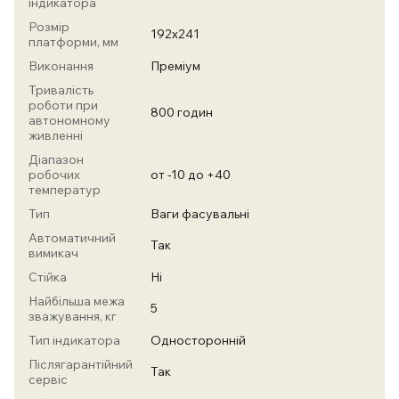
індикатора
Розмір
192х241
платформи, мм
Виконання
Преміум
Тривалість
роботи при
800 годин
автономному
живленні
Діапазон
робочих
от -10 до +40
температур
Тип
Ваги фасувальні
Автоматичний
Так
вимикач
Стійка
Ні
Найбільша межа
5
зважування, кг
Тип індикатора
Односторонній
Післягарантійний
Так
сервіс