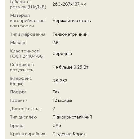
Габаритні
260х287х137 мм
розміри (ШхДхВ)
Матеріал
вагоприймальної
Нержавіюча сталь
платформи
Тип вимірювання
Тензометричний
Маса, кг
2.8
Клас точності
Середній
ГОСТ 24104-88
Споживана
Не більше 0,25 Вт
потужність
Інтерфейс
RS-232
(опція)
Повірка
Так
Гарантія
12 місяців
Дискретність, г
2
Тип дисплею
Рідкокристалічний
Бренд
CAS
Країна виробник
Південна Корея