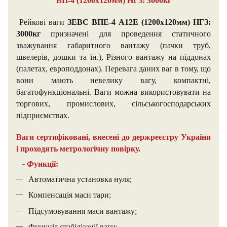
ВП-4 (1200х120мм) НГЗ: 3000кг
Рейкові ваги
ЗЕВС ВПЕ-4 А12Е (1200х120мм) НГЗ:
3000кг
призначені для проведення статичного
зважування габаритного вантажу (пачки труб,
швелерів, дошки та ін.), Різного вантажу на піддонах
(палетах, европоддонах). Перевага даних ваг в тому, що
вони мають невелику вагу, компактні,
багатофункціональні. Ваги можна використовувати на
торгових, промислових, сільськогосподарських
підприємствах.
Ваги сертифіковані, внесені до держреєстру України
і проходять метрологічну повірку.
- Ф
ункції:
Автоматична установка нуля;
Компенсація маси тари;
Підсумовування маси вантажу;
Функція стабілізації ваги;