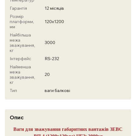
температур
Гарантія
12 місяців
Розмір
платформи,
120х1200
мм
Найбільша
межа
3000
зважування,
кг
Інтерфейс
RS-232
Найменша
межа
20
зважування,
кг
Тип
ваги балкові
Опис
Ваги для зважування габаритних вантажів ЗЕВС