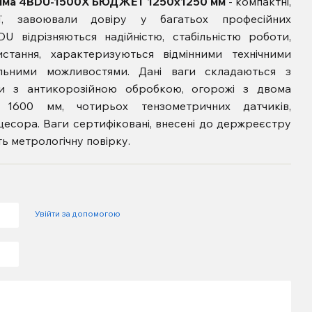
ерима 4BDU-1500X БЮДЖЕТ 1250х1250 мм
- компактні,
ції, завоювали довіру у багатьох професійних
U відрізняються надійністю, стабільністю роботи,
стання, характеризуються відмінними технічними
альними можливостями. Дані ваги складаються
з
ми з антикорозійною обробкою,
огорожі з двома
ю 1600 мм
, чотирьох тензометричних датчиків,
оцесора
. Ваги сертифіковані, внесені до держреєстру
ь метрологічну повірку.
Увійти за допомогою