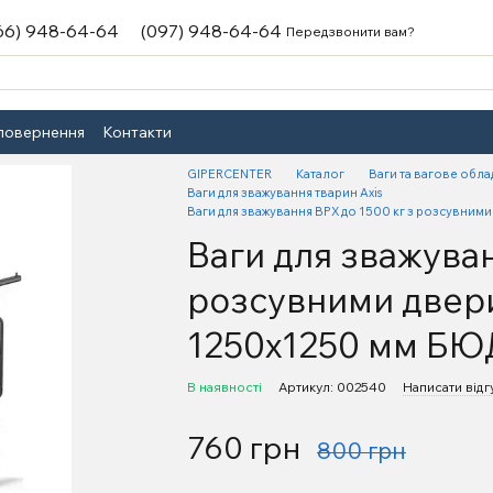
66) 948-64-64
(097) 948-64-64
Передзвонити вам?
 повернення
Контакти
GIPERCENTER
Каталог
Ваги та вагове обл
Ваги для зважування тварин Axis
Ваги для зважування ВРХ до 1500 кг з розсувни
Ваги для зважуван
розсувними двер
1250х1250 мм Б
В наявності
Артикул: 002540
Написати відг
760 грн
800 грн