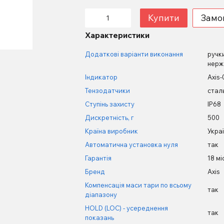
Купити
Замо
Характеристики
Додаткові варіанти виконання
ручк
нержа
Індикатор
Axis-
Тензодатчики
сталь
Ступінь захисту
IP68
Дискретність, г
500
Країна виробник
Укра
Автоматична установка нуля
так
Гарантія
18 мі
Бренд
Axis
Компенсація маси тари по всьому
так
діапазону
HOLD (LOC) - усереднення
так
показань