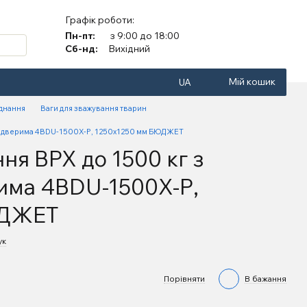
Графік роботи:
Пн-пт:
з 9:00 до 18:00
Сб-нд:
Вихідний
Мій кошик
UA
аднання
Ваги для зважування тварин
ми дверима 4BDU-1500X-Р, 1250х1250 мм БЮДЖЕТ
ня ВРХ до 1500 кг з
има 4BDU-1500X-Р,
ЮДЖЕТ
ук
Порівняти
В бажання