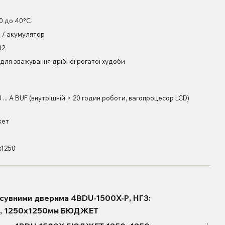
10 до 40°С
В / акумулятор
32
 для зважування дрібної рогатої худоби
... A BUF (внутрішній,> 20 годин роботи, вагопроцесор LCD)
жет
х1250
озсувними дверима 4BDU-1500X-Р, НГЗ:
г, 1250х1250мм БЮДЖЕТ