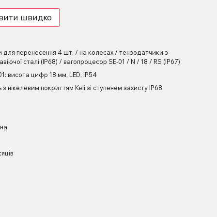
вити швидко
и для перенесення 4 шт. / на колесах / тензодатчики з
віючої сталі (ІР68) / вагопроцесор SE-01 / N / 18 / RS (IP67)
01: висота цифр 18 мм, LED, IP54
 з нікелевим покриттям Keli зі ступенем захисту IP68
їна
сяців