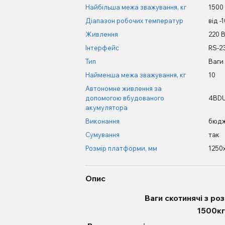
Найбільша межа зважування, кг
1500
Діапазон робочих температур
від -
Живлення
220 
Інтерфейс
RS-2
Тип
Ваги
Найменша межа зважування, кг
10
Автономне живлення за
допомогою вбудованого
4BDU 
акумулятора
Виконання
бюд
Сумування
так
Розмір платформи, мм
1250
Опис
Ваги скотинячі з р
1500к