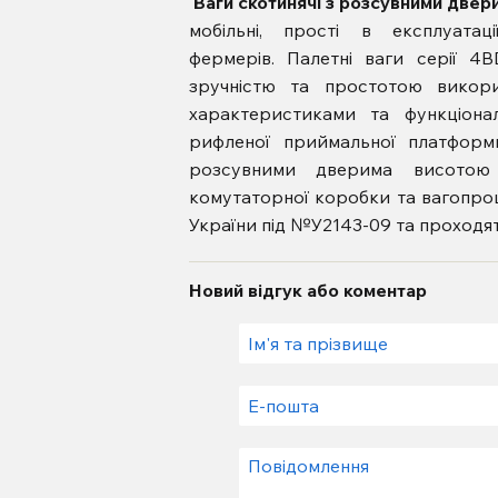
Ваги скотинячі з розсувними дв
мобільні, прості в експлуата
фермерів.
Палетні ваги серії 4BD
зручністю та простотою викори
характеристиками та функціон
рифленої приймальної платфор
розсувними дверима висото
комутаторної коробки та вагопр
України під №У2143-09 та проходят
Новий відгук або коментар