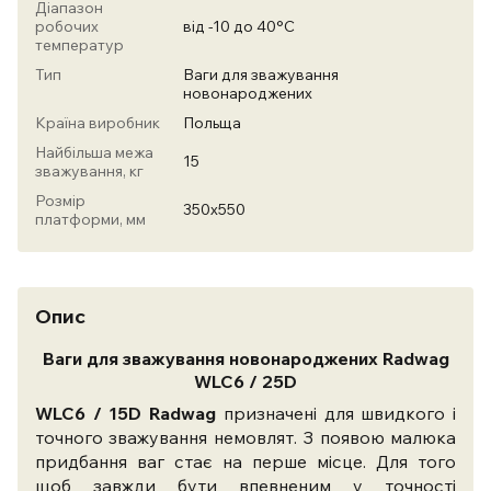
Діапазон
робочих
від -10 до 40°С
температур
Тип
Ваги для зважування
новонароджених
Країна виробник
Польща
Найбільша межа
15
зважування, кг
Розмір
350х550
платформи, мм
Опис
Ваги для зважування новонароджених Radwag
WLC6 / 25D
WLC6 / 15D Radwag
призначені для швидкого і
точного зважування немовлят. З появою малюка
придбання ваг стає на перше місце. Для того
щоб завжди бути впевненим у точності