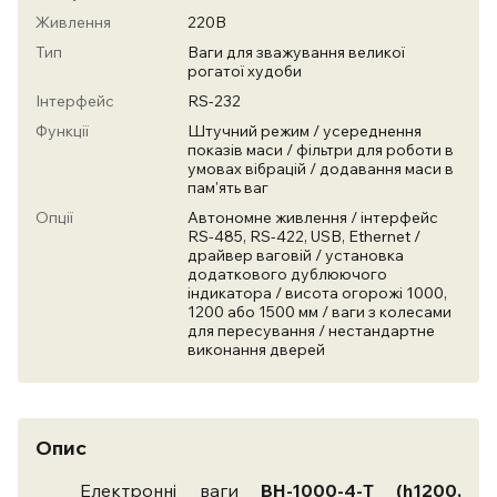
Живлення
220В
Тип
Ваги для зважування великої
рогатої худоби
Інтерфейс
RS-232
Функції
Штучний режим / усереднення
показів маси / фільтри для роботи в
умовах вібрацій / додавання маси в
пам'ять ваг
Опції
Автономне живлення / інтерфейс
RS-485, RS-422, USB, Ethernet /
драйвер ваговій / установка
додаткового дублюючого
індикатора / висота огорожі 1000,
1200 або 1500 мм / ваги з колесами
для пересування / нестандартне
виконання дверей
Опис
Електронні ваги
ВН-1000-4-Т (h1200,