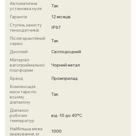
Автоматична
Так
установка нуля
Гарантія
12 місяців
Ступінь захисту
IP67
тензодатчиків
Післягарантійний
Так
сервіс
Дисплей
Світлодіодний
Матеріал
вагоприймальної
Чорний метал
платформи
Бренд
Промприлад
Компенсація
маси тари по
Так
всьому
діапазону
Діапазон
робочих
від -10 до 40°С
температур
Найбільша межа
1000
зважування, кг