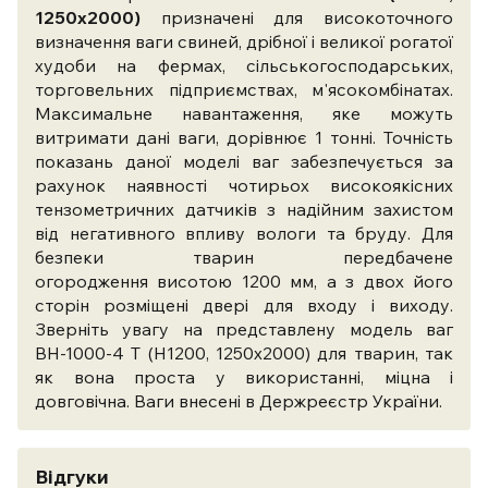
1250x2000)
призначені для високоточного
визначення ваги свиней, дрібної і великої рогатої
худоби на фермах, сільськогосподарських,
торговельних підприємствах, м'ясокомбінатах.
Максимальне навантаження, яке можуть
витримати дані ваги, дорівнює 1 тонні. Точність
показань даної моделі ваг забезпечується за
рахунок наявності чотирьох високоякісних
тензометричних датчиків з надійним захистом
від негативного впливу вологи та бруду. Для
безпеки тварин передбачене
огородження висотою 1200 мм, а з двох його
сторін розміщені двері для входу і виходу.
Зверніть увагу на представлену модель ваг
ВН-1000-4 Т (Н1200, 1250x2000) для тварин, так
як вона проста у використанні, міцна і
довговічна. Ваги внесені в Держреєстр України.
Відгуки