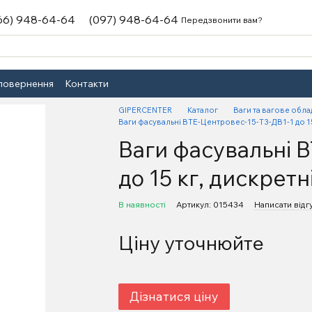
66) 948-64-64
(097) 948-64-64
Передзвонити вам?
 повернення
Контакти
GIPERCENTER
Каталог
Ваги та вагове обл
Ваги фасувальні ВТЕ-Центровес-15-Т3-ДВ1-1 до 15 к
Ваги фасувальні 
до 15 кг, дискретні
В наявності
Артикул: 015434
Написати відг
Ціну уточнюйте
Дізнатися ціну