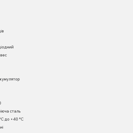
ців
діодний
вес
а
кумулятор
0
іюча сталь
 °C до +40 °C
ні