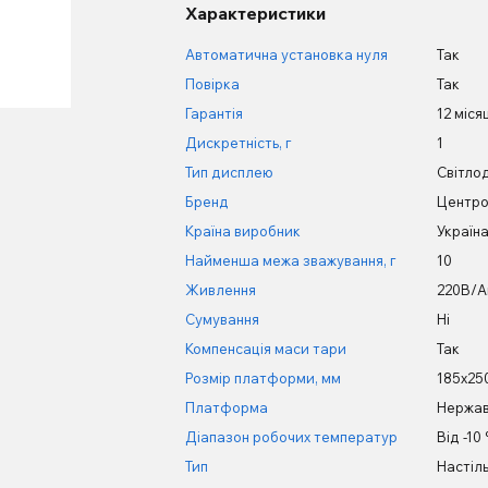
Характеристики
Автоматична установка нуля
Так
Повірка
Так
Гарантія
12 міся
Дискретність, г
1
Тип дисплею
Світло
Бренд
Центро
Країна виробник
Україн
Найменша межа зважування, г
10
Живлення
220В/А
Сумування
Ні
Компенсація маси тари
Так
Розмір платформи, мм
185х25
Платформа
Нержав
Діапазон робочих температур
Від -10
Тип
Настіль