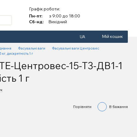
Графік роботи:
Пн-пт:
з 9:00 до 18:00
Сб-нд:
Вихідний
Мій кошик
UA
аднання
Фасувальні ваги
Фасувальні ваги Центровес
г, дискретність 1 г
ВТЕ-Центровес-15-Т3-ДВ1-1
сть 1 г
ук
Порівняти
В бажання