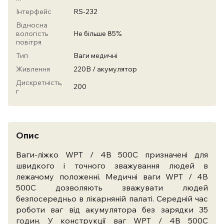
Інтерфейс
RS-232
Відносна
вологість
Не більше 85%
повітря
Тип
Ваги медичні
Живлення
220В / акумулятор
Дискретність,
200
г
Опис
Ваги-ліжко WPT / 4В 500С призначені для
швидкого і точного зважування людей в
лежачому положенні. Медичні ваги WPT / 4В
500С дозволяють зважувати людей
безпосередньо в лікарняній палаті. Середній час
роботи ваг від акумулятора без зарядки 35
годин. У конструкції ваг WPT / 4В 500С