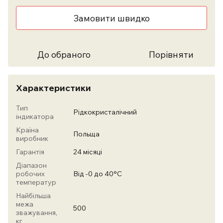
Замовити швидко
До обраного
Порівняти
Характеристики
Тип
Рідкокристалічний
індикатора
Країна
Польща
виробник
Гарантія
24 місяці
Діапазон
робочих
Від -0 до 40°С
температур
Найбільша
межа
500
зважування,
кг