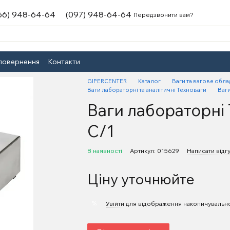
66) 948-64-64
(097) 948-64-64
Передзвонити вам?
 повернення
Контакти
GIPERCENTER
Каталог
Ваги та вагове обл
Ваги лабораторні та аналітичні Техноваги
Ваг
Ваги лабораторні 
С/1
В наявності
Артикул: 015629
Написати відг
Ціну уточнюйте
%
Увійти
для відображення накопичувально