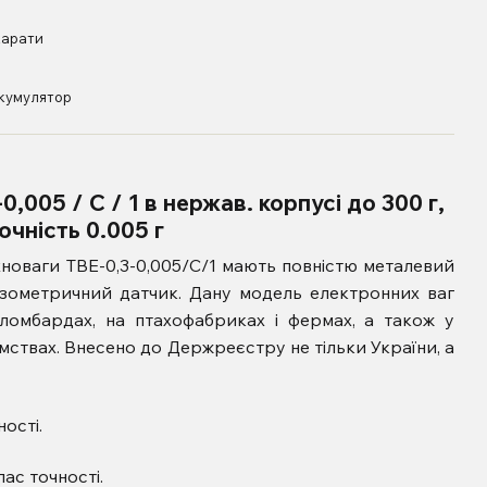
карати
акумулятор
,005 / С / 1 в нержав. корпусі до 300 г,
очність 0.005 г
ехноваги ТВЕ-0,3-0,005/С/1 мають повністю металевий
нзометричний датчик. Дану модель електронних ваг
ломбардах, на птахофабриках і фермах, а також у
мствах. Внесено до Держреєстру не тільки України, а
ності.
лас точності.