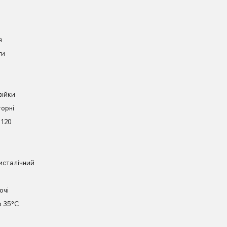
я
ги
війки
орні
 120
исталічний
ючі
о 35°С