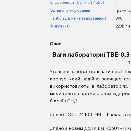
Клас точності ДСТУ EN 45501
II
Одиниці вимірювання
грами і 
Найбільша межа зважування, г
300
Живлення
220В / 
Опис
Ваги лабораторні ТВЕ-0,3-0
т
Уточнені лабораторні ваги серії Т
корпус, який надійно захищає те
використовують в лабораторіях, 
медицині і на промислових підприє
й країн СНД.
Згідно ГОСТ 24104 -88 - III клас точ
Згідно з новим ДСТУ EN 45501 - II к