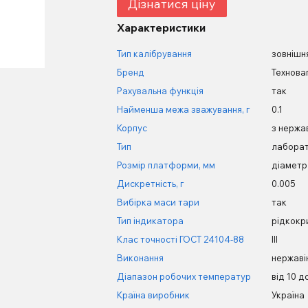
Дізнатися ціну
Характеристики
Тип калібрування
зовнішн
Бренд
Технова
Рахувальна функція
так
Найменша межа зважування, г
0.1
Корпус
з нержа
Тип
лаборат
Розмір платформи, мм
діаметр
Дискретність, г
0.005
Вибірка маси тари
так
Тип індикатора
рідкокр
Клас точності ГОСТ 24104-88
III
Виконання
нержаві
Діапазон робочих температур
від 10 д
Країна виробник
Україна