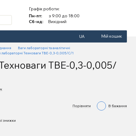
Графік роботи:
Пн-пт:
з 9:00 до 18:00
Сб-нд:
Вихідний
Мій кошик
UA
аднання
Ваги лабораторні та аналітичні
и лабораторні Техноваги ТВЕ-0,3-0,005/С/1
Техноваги ТВЕ-0,3-0,005/
ук
Порівняти
В бажання
ї знижки