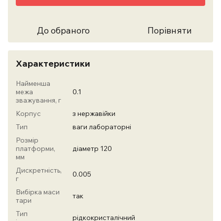
До обраного
Порівняти
Характеристики
Найменша
межа
0.1
зважування, г
Корпус
з нержавійки
Тип
ваги лабораторні
Розмір
платформи,
діаметр 120
мм
Дискретність,
0.005
г
Вибірка маси
так
тари
Тип
рідкокристалічний