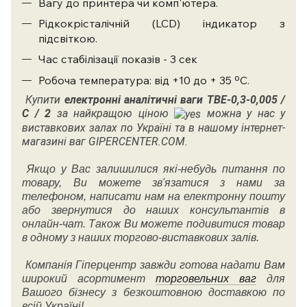
Вагу до принтера чи комп'ютера.
Рідкокрісталічній (LCD) індикатор з
підсвіткою.
Час стабілізації показів - 3 сек
Робоча температура: від +10 до + 35 ºС
.
Купити
електронні аналітичні ваги ТВЕ-0,3-0,005 /
С / 2
за найкращою ціною
можна у нас у
виставкових залах по Україні та в нашому інтернет-
магазині ваг GIPERCENTER.COM.
Якщо у Вас залишилися які-небудь питання по
товару, Ви можете зв'язатися з нами за
телефоном, написати нам на електронну пошту
або звернутися до наших консультантів в
онлайн-чат. Також Ви можете подивитися товар
в одному з наших торгово-виставкових залів.
Компанія Гіперцентр завжди готова надати Вам
широкий асортимент
торговельних ваг
для
Вашого бізнесу з безкоштовною доставкою по
всій Україні!