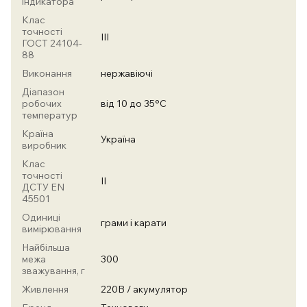
індикатора
Клас
точності
III
ГОСТ 24104-
88
Виконання
нержавіючі
Діапазон
робочих
від 10 до 35°С
температур
Країна
Україна
виробник
Клас
точності
II
ДСТУ EN
45501
Одиниці
грами і карати
вимірювання
Найбільша
межа
300
зважування, г
Живлення
220В / акумулятор