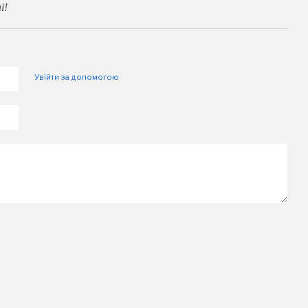
і!
Увійти за допомогою