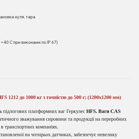
ановка нуля, тара
~ +40 С при виконанні по IP 67)
 1212 до 1000 кг з точністю до 500 г; (1200х1200 мм)
ь підлогових платформних ваг Геркулес
HFS. Ваги CAS
атичного зважування сировини та продукції на переробних
 в транспортних компаніях.
ановленої на чотирьох датчиках, забезпечує невелику