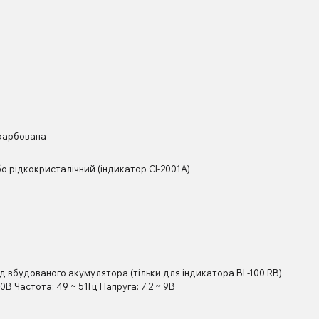
фарбована
о рідкокристалічний (індикатор CI-2001A)
ід вбудованого акумулятора (тільки для індикатора BI -100 RB)
0В Частота: 49 ~ 51Гц Напруга: 7,2 ~ 9В