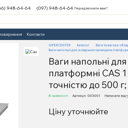
66) 948-64-64
(097) 948-64-64
Передзвонити вам?
 повернення
Контакти
GIPERCENTER
Каталог
Ваги та вагове обл
Ваги напольні для складських приміщень платформн
Ваги напольні дл
платформні CAS 1 
точністю до 500 г
В наявності
Артикул: 003001
Написати відг
Ціну уточнюйте