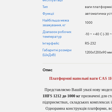
експлуатації
Тип
ваги платформні
Функції
автоматична уст
Найбільша межа
1000
зважування, кг
Діапазон робочих
-10 ~ +40 С (-30 
температур
Інтерфейс
RS-232
Габаритні розміри
1200х1200х90 мм
(ШхДхВ)
Опис
Платформні напольні ваги CAS 1HFS
Представляємо Вашій увазі нову модел
1HFS 1212 до 1000 кг
призначені для ст
підприємствах, складських комплексах і
Однорамна конструкція платформи, вст