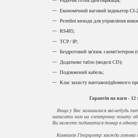
Радіочастотна ідентифікація;
Економічний ваговий індикатор CI-
Релейні виходи для управління вик
RS485;
TCP / IP;
Бездротовий зв'язок з комп'ютером (
Додаткове табло (моделі CD);
Подовжений кабель;
Клас захисту вантажопідйомного при
Гарантія на ваги - 12
Якщо у Вас залишилися які-небудь пит
написати нам на електронну пошту аб
Ви можете подивитися товар в одному з
Компанія Гіперцентр завжди готова н