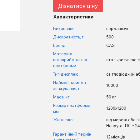
Дізнатися ціну
Характеристики
Виконання
нержавіючі
Дискретність, г
500
Бренд
CAS
Матеріал
вагоприймальної
сталь рифлена 
платформи
Тип дисплею
світлодіодний аб
Найменша межа
10000
зважування, г
Маса, кг
50 кг
Розмір платформи,
1200х1200
мм
Живлення
від мережі або в
Напруга: 110 ~ 24
Гарантійний термін
12 місяців