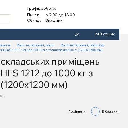
Графік роботи:
Пн-пт:
з 9:00 до 18:00
Сб-нд:
Вихідний
Мій кошик
UA
аднання
Ваги платформні, наїзні
Ваги платформні, наїзні Cas
і CAS 1 HFS 1212 до 1000 кг з точністю до 500 г; (1200х1200 мм)
я складських приміщень
HFS 1212 до 1000 кг з
; (1200х1200 мм)
ук
Порівняти
В бажання