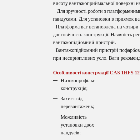
висоту вантажоприймальної поверхні на
Для зручності роботи з платформеними
пандусами. Для установки в приямок ва
Платформа ваг встановлена ​​на чотири 
довговічність конструкції. Наявність 
вантажопідйомний пристрій.
Вантажопідйомний пристрій пофарбова
при несприятливих усло. Ваги рекомен
Особливості конструкції CAS 1HFS 121
Низькопрофільна
конструкція;
Захист від
перевантажень;
Можливість
установки двох
пандусів;