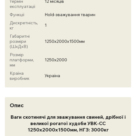
термін
12 місяців
експлуатації
Функції
Hold-зважування тварин
Дискретність,
1
кг
Габаритні
розміри
1250х2000х1500мм
(ШхДхВ)
Розмір
платформи,
1250х2000
мм
Країна
Україна
виробник
Опис
Ваги скотинячі для зважування свиней, дрібної і
великої рогатої худоби УВК-СС
1250х2000х1500мм, НГЗ: 3000кг