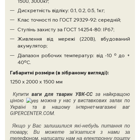
1500, 3000кг;
Дискретність відліку: 0.1, 0.2, 0.5, 1кг;
Клас точності по ГОСТ 29329-92: середній;
Ступінь захисту за ГОСТ 14254-80: IP67;
Живлення від мережі (220В), вбудований
акумулятор;
Діапазон робочих температур: від -10 º до +
40ºС.
Габаритні розміри (в зібраному вигляді):
1250 х 2000 х 1500 мм
Купити
ваги для тварин УВК-СС
за найкращою
ціною
можна у нас у виставкових залах по
Україні та в нашому інтернет-магазині ваг
GIPERCENTER.COM.
Якщо у Вас залишилися які-небудь питання по
товару, Ви можете зв'язатися з нами за
телефоном, написати нам на електронну пошту