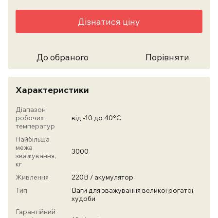
Дізнатися ціну
До обраного
Порівняти
Характеристики
Діапазон
робочих
від -10 до 40°С
температур
Найбільша
межа
3000
зважування,
кг
Живлення
220В / акумулятор
Тип
Ваги для зважування великої рогатої
худоби
Гарантійний