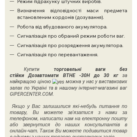
Режим підрахунку штучних виробів.
Визначення відповідності маси предмета
встановленим кордонів (дозування).
Робота від вбудованого акумулятора.
Сигналізація про обраний режим роботи ваг.
Сигналізація про розрядження акумулятора.
Сигналізація про перевантаження.
Купити
торговельні ваги без
стійки Дозавтомати ВТНЕ -30Н до 30 кг
за
найкращою ціною
можна у нас у виставкових
залах по Україні та в нашому інтернет-магазині ваг
GIPERCENTER.COM.
Якщо у Вас залишилися які-небудь питання по
товару, Ви можете зв'язатися з нами за
телефоном, написати нам на електронну пошту
або звернутися до наших консультантів в
онлайн-чат. Також Ви можете подивитися товар
в одному з наших торгово-виставкових залів.