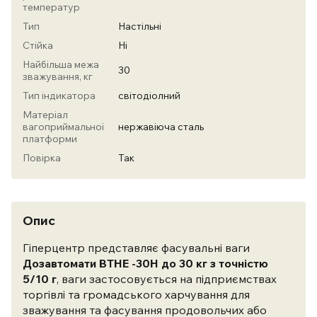
температур
Тип
Настільні
Стійка
Ні
Найбільша межа
30
зважування, кг
Тип індикатора
світодіолний
Матеріал
вагоприймальної
нержавіюча сталь
платформи
Повірка
Так
Опис
Гіперцентр представляє фасувальні ваги
Дозавтомати ВТНЕ -30Н до 30 кг з точністю
5/10 г
, ваги застосовується на підприємствах
торгівлі та громадського харчування для
зважування та фасування продовольчих або