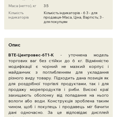
Маса (нетто), кг
3.5
Кількість
Кількість індикаторів - 6 3 - для
індикаторів
продавця-Маса, Ціна, Вартість; 3 -
для покупцям
Опис
ВТЕ-Центровес-6Т1-К
- уточнена модель
торгових ваг без стійки до 6 кг. Відмінністю
модифікації є чорний не мазкий корпус і
майданчик з поглибленням для укладання
різного виду товару. Підходить дана позиція як
для роздрібної торгівлі продуктами, так і для
продажу морепродуктів і риби. Високі краї
захищають оболонку від попадання на нього
вологи або води. Конструкція зроблена таким
чином, щоб і покупець і продавець міг бачити
дані одночасно. За це відповідає дисплей