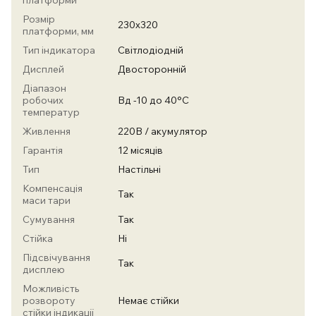
платформи
Розмір
230х320
платформи, мм
Тип індикатора
Світлодіодній
Дисплей
Двосторонній
Діапазон
робочих
Вд -10 до 40°С
температур
Живлення
220В / акумулятор
Гарантія
12 місяців
Тип
Настільні
Компенсація
Так
маси тари
Сумування
Так
Стійка
Ні
Підсвічування
Так
дисплею
Можливість
розвороту
Немає стійки
стійки індикації