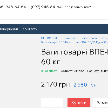
66) 948-64-64
(097) 948-64-64
Передзвонити вам?
 повернення
Контакти
GIPERCENTER
Каталог
Ваги та вагове обл
Ваги товарні ВПЕ-Центровес-304-60ДВ-Е до 60 к
Ваги товарні ВПЕ
60 кг
В наявності
Артикул: 011652
Написати відгу
2 170 грн
2 580 грн
Купити
Замо