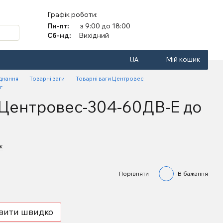
Графік роботи:
Пн-пт:
з 9:00 до 18:00
Сб-нд:
Вихідний
Мій кошик
UA
аднання
Товарні ваги
Товарні ваги Центровес
г
-Центровес-304-60ДВ-Е до
к
Порівняти
В бажання
вити швидко