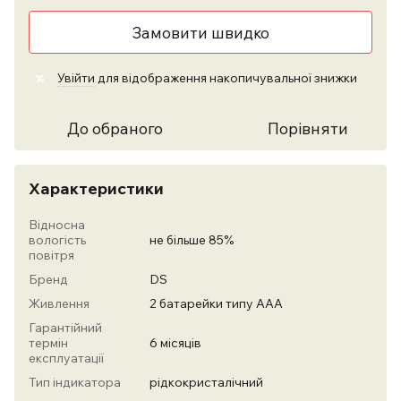
Замовити швидко
Увійти
для відображення накопичувальної знижки
%
До обраного
Порівняти
Характеристики
Відносна
вологість
не більше 85%
повітря
Бренд
DS
Живлення
2 батарейки типу ААА
Гарантійний
термін
6 місяців
експлуатації
Тип індикатора
рідкокристалічний