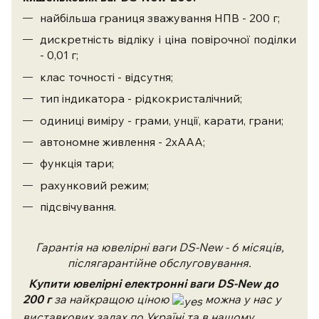
найбільша границя зважування НПВ - 200 г;
дискретність відліку і ціна повірочної поділки
- 0,01 г;
клас точності - відсутня;
тип індикатора - рідкокристалічний;
одиниці виміру - грами, унції, карати, грани;
автономне живлення - 2хААА;
функція тари;
рахунковий режим;
підсвічування.
Гарантія на ювелірні ваги
DS-New
- 6 місяців,
післягарантійне обслуговування.
Купити ювелірні електронні ваги
DS-New до
200 г
за найкращою ціною
можна у нас у
виставкових залах по Україні та в нашому