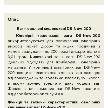
Опис
Ваги ювелірні кишенькові DS-New-200
Ювелірні кишенькові ваги DS-New-200
використовуються для зважування ювелірних
виробів, монет, дробу та інших продуктів з
межею зважування до 200 грам і дискретністю в
0,01 грам. Кишенькові точні ваги DS-New-200
ідеально підходять для ломбардів і ювелірних
магазинів. У комплекті ювелірних ваг DS-New-
200 входить пластикова кришка, яка захищає
від пошкоджень тензодатчик, клавіатуру і чохол,
в якому зручно зберігати дану модель ваг.
Живлення кишенькових ваг DS-New походить
від двох батарейок типу ААА.
Функції та технічні характеристики ювелірних
кишенькових ваг DS-New-200: