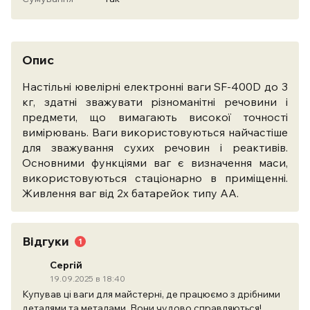
Опис
Настільні ювелірні електронні ваги SF-400D до 3
кг, здатні зважувати різноманітні речовини і
предмети, що вимагають високої точності
вимірювань. Ваги використовуються найчастіше
для зважування сухих речовин і реактивів.
Основними функціями ваг є визначення маси,
використовуються стаціонарно в приміщенні.
Живлення ваг від 2х батарейок типу АА.
Відгуки
1
Сергій
19.09.2025 в 18:40
Купував ці ваги для майстерні, де працюємо з дрібними
деталями та металами. Вони чудово справляються!