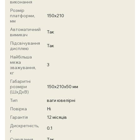
виконання
Розмір
платформи,
150х210
мм
Автоматичний
Так
вимикач
Підсвічування
Так
дисплею
Найбільша
межа
3
зважування,
кг
Габаритні
розміри
150х210х50 мм
(ШхДхВ)
Тип
ваги ювелірні
Повірка
Ні
Гарантія
12 місяців
Дискретність,
0.1
г
Сумування
Так