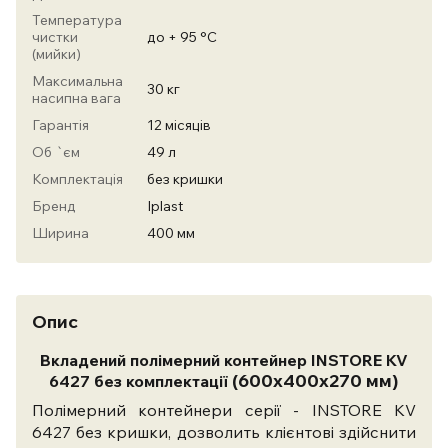
Температура
чистки
до + 95 °С
(мийки)
Максимальна
30 кг
насипна вага
Гарантія
12 місяців
Об `єм
49 л
Комплектація
без кришки
Бренд
Iplast
Ширина
400 мм
Опис
Вкладений полімерний контейнер INSTORE KV
(600х400х270 мм)
6427 без комплектації
Полімерний контейнери серії - INSTORE KV
6427 без кришки, дозволить клієнтові здійснити