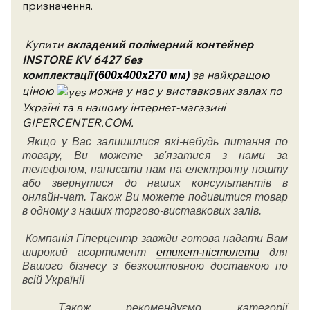
призначення.
Купити
в
кладений полімерний контейнер
INSTORE KV 6427 без
комплектації
за найкращою
(600х400х270 мм)
ціною
можна у нас у виставкових залах по
Україні та в нашому інтернет-магазині
GIPERCENTER.COM.
Якщо у Вас залишилися які-небудь питання по
товару, Ви можете зв'язатися з нами за
телефоном, написати нам на електронну пошту
або звернутися до наших консультантів в
онлайн-чат. Також Ви можете подивитися товар
в одному з наших торгово-виставкових залів.
Компанія Гіперцентр завжди готова надати Вам
широкий асортимент
етикет-пістолети
для
Вашого бізнесу з безкоштовною доставкою по
всій Україні!
Також рекомендуємо категорії