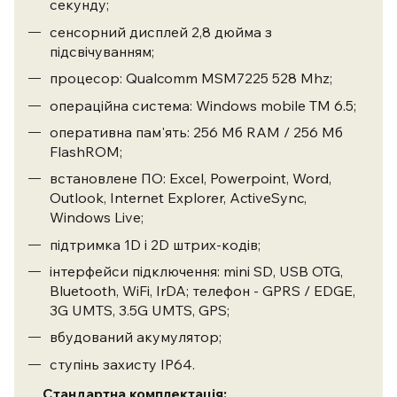
секунду;
сенсорний дисплей 2,8 дюйма з
підсвічуванням;
процесор: Qualcomm MSM7225 528 Mhz;
операційна система: Windows mobile TM 6.5;
оперативна пам'ять: 256 Мб RAM / 256 Mб
FlashROM;
встановлене ПО: Excel, Powerpoint, Word,
Outlook, Internet Explorer, ActiveSync,
Windows Live;
підтримка 1D і 2D штрих-кодів;
інтерфейси підключення: mini SD, USB OTG,
Bluetooth, WiFi, IrDA; телефон - GPRS / EDGE,
3G UMTS, 3.5G UMTS, GPS;
вбудований акумулятор;
ступінь захисту IP64.
Стандартна комплектація: