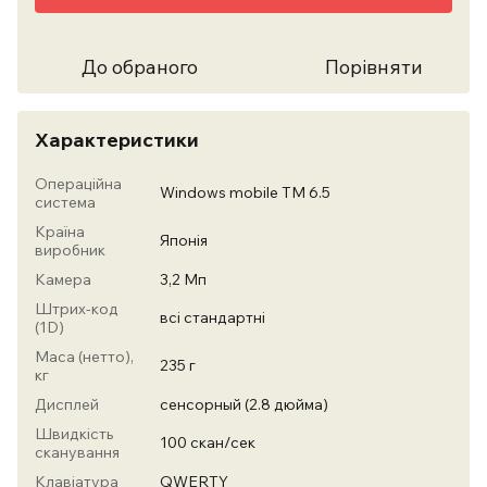
До обраного
Порівняти
Характеристики
Операційна
Windows mobile TM 6.5
система
Країна
Японія
виробник
Камера
3,2 Мп
Штрих-код
всі стандартні
(1D)
Маса (нетто),
235 г
кг
Дисплей
сенсорный (2.8 дюйма)
Швидкість
100 скан/сек
сканування
Клавіатура
QWERTY