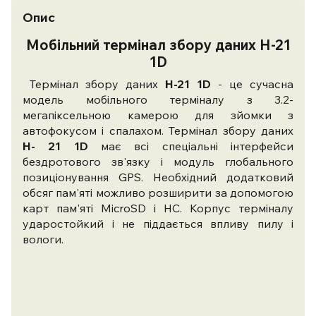
Опис
Мобільний термінал збору даних
H-21
1D
Термінал збору даних
H-21 1D
- це сучасна
модель мобільного терміналу з 3.2-
мегапіксельною камерою для зйомки з
автофокусом і спалахом. Термінал збору даних
H- 21 1D
має всі спеціальні інтерфейси
бездротового зв'язку і модуль глобального
позиціонування GPS. Необхідний додатковий
обсяг пам'яті можливо розширити за допомогою
карт пам'яті MicroSD і HC. Корпус терміналу
ударостойкий і не піддається впливу пилу і
вологи.