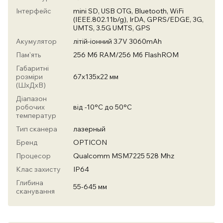
Інтерфейс
mini SD, USB OTG, Bluetooth, WiFi
(IEEE.802.11b/g), IrDA, GPRS/EDGE, 3G,
UMTS, 3.5G UMTS, GPS
Акумулятор
літій-іонний 3.7V 3060mAh
Пам'ять
256 Мб RAM/256 Mб FlashROM
Габаритні
розміри
67x135x22 мм
(ШхДхВ)
Діапазон
робочих
від -10°C до 50°C
температур
Тип сканера
лазерный
Бренд
OPTICON
Процесор
Qualcomm MSM7225 528 Mhz
Клас захисту
IP64
Глибина
55-645 мм
сканування