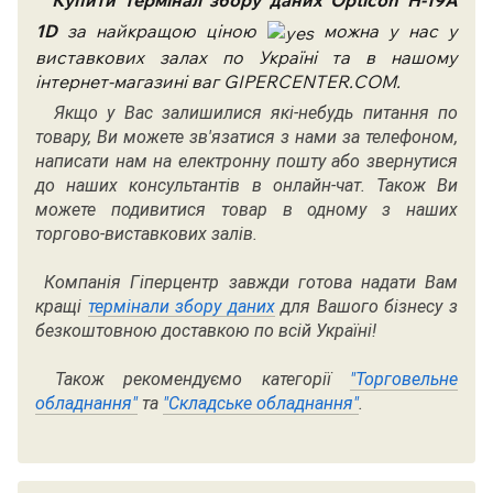
Купити термінал збору даних Opticon
H-19A
1D
за найкращою ціною
можна у нас у
виставкових залах по Україні та в нашому
інтернет-магазині ваг GIPERCENTER.COM.
Якщо у Вас залишилися які-небудь питання по
товару, Ви можете зв'язатися з нами за телефоном,
написати нам на електронну пошту або звернутися
до наших консультантів в онлайн-чат. Також Ви
можете подивитися товар в одному з наших
торгово-виставкових залів.
Компанія Гіперцентр завжди готова надати Вам
кращі
термінали збору даних
для Вашого бізнесу з
безкоштовною доставкою по всій Україні!
Також рекомендуємо категорії
"Торговельне
обладнання"
та
"Складське обладнання"
.