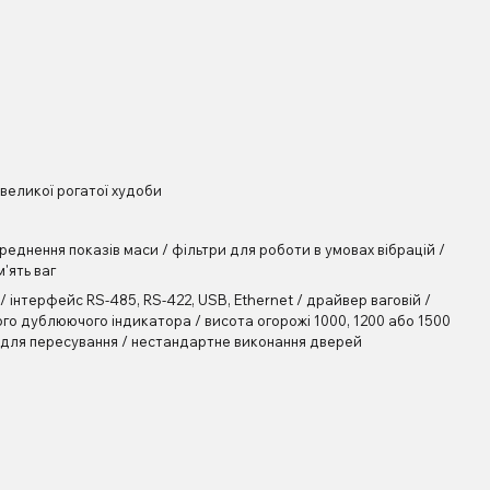
великої рогатої худоби
еднення показів маси / фільтри для роботи в умовах вібрацій /
'ять ваг
 інтерфейс RS-485, RS-422, USB, Ethernet / драйвер ваговій /
го дублюючого індикатора / висота огорожі 1000, 1200 або 1500
и для пересування / нестандартне виконання дверей