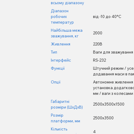
всьому діапазону
Діапазон
робочих
від -10 до 40°С
температур
Найбільша межа
2000
зважування, кг
Живлення
220В
Тип
Ваги для зважування 
Інтерфейс
RS-232
Функції
Штучний режим / усер
додавання маси в пам
Опції
Автономне живлення /
установка додатково
мм / ваги з колесам
Габаритні
2500х3500х1500
розміри (ШхДхВ)
Розмір
2500х3500
платформи, мм
Кількість
4