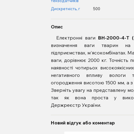
тензодатчиків
Дискретність, г
500
Опис
Електронні ваги
ВН-2000-4-Т 
визначення ваги тварин на ф
підприємствах, м'ясокомбінатах. М
ваги, дорівнює 2000 кг. Точність 
наявності чотирьох високоякісни
негативного впливу вологи 
огородження висотою 1500 мм, а з 
Зверніть увагу на представлену мо
так як вона проста у викори
Держреєстр України.
Новий відгук або коментар