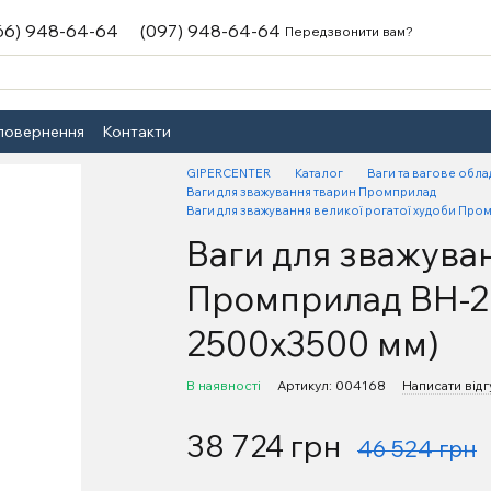
66) 948-64-64
(097) 948-64-64
Передзвонити вам?
 повернення
Контакти
GIPERCENTER
Каталог
Ваги та вагове обл
Ваги для зважування тварин Промприлад
Ваги для зважування великої рогатої худоби Про
Ваги для зважуван
Промприлад ВН-20
2500х3500 мм)
В наявності
Артикул: 004168
Написати відг
38 724 грн
46 524 грн