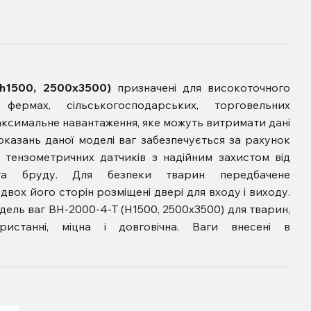
(h1500, 2500x3500)
призначені для високоточного
ермах, сільськогосподарських, торговельних
аксимальне навантаження, яке можуть витримати дані
показань даної моделі ваг забезпечується за рахунок
х тензометричних датчиків з надійним захистом від
та бруду. Для безпеки тварин передбачене
двох його сторін розміщені двері для входу і виходу.
дель ваг ВН-2000-4-Т (Н1500, 2500x3500) для тварин,
станні, міцна і довговічна. Ваги внесені в