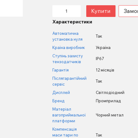
Купити
Замо
Характеристики
Автоматична
Так
установка нуля
Країна виробник
Україна
Ступінь захисту
IP67
тензодатчиків
Гарантія
12 місяців
Післягарантійний
Так
сервіс
Дисплей
Світлодіодний
Бренд
Промприлад
Матеріал
вагоприймальної
Чорний метал
платформи
Компенсація
маси тари по
Так