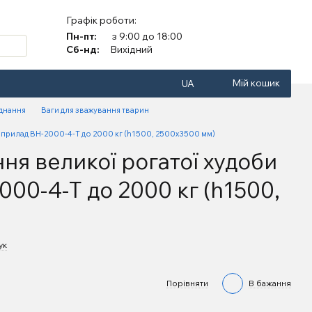
Графік роботи:
Пн-пт:
з 9:00 до 18:00
Сб-нд:
Вихідний
Мій кошик
UA
аднання
Ваги для зважування тварин
мприлад ВН-2000-4-Т до 2000 кг (h1500, 2500х3500 мм)
ня великої рогатої худоби
00-4-Т до 2000 кг (h1500,
ук
Порівняти
В бажання