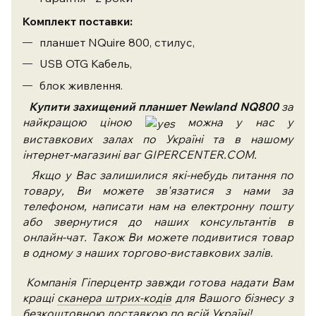
Комплект поставки:
планшет NQuire 800, стилус,
USB OTG Кабель,
блок живлення.
Купити
захищений планшет Newland NQ800
за
найкращою ціною
можна у нас у
виставкових залах по Україні та в нашому
інтернет-магазині ваг GIPERCENTER.COM.
Якщо у Вас залишилися які-небудь питання по
товару, Ви можете зв'язатися з нами за
телефоном, написати нам на електронну пошту
або звернутися до наших консультантів в
онлайн-чат. Також Ви можете подивитися товар
в одному з наших торгово-виставкових залів.
Компанія Гіперцентр завжди готова надати Вам
кращі
сканера штрих-кодів
для Вашого бізнесу з
безкоштовною доставкою по всій Україні!