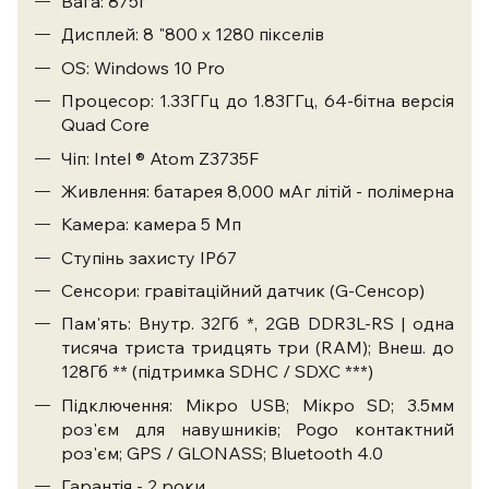
Вага: 875г
Дисплей: 8 "800 x 1280 пікселів
OS: Windows 10 Pro
Процесор: 1.33ГГц до 1.83ГГц, 64-бітна версія
Quad Core
Чіп: Intel ® Atom Z3735F
Живлення: батарея 8,000 мАг літій - полімерна
Камера: камера 5 Мп
Ступінь захисту IP67
Сенсори: гравітаційний датчик (G-Сенсор)
Пам'ять: Внутр. 32Гб *, 2GB DDR3L-RS | одна
тисяча триста тридцять три (RAM); Внеш. до
128Гб ** (підтримка SDHC / SDXC ***)
Підключення: Мікро USB; Мікро SD; 3.5мм
роз'єм для навушників; Pogo контактний
роз'єм; GPS / GLONASS; Bluetooth 4.0
Гарантія - 2 роки