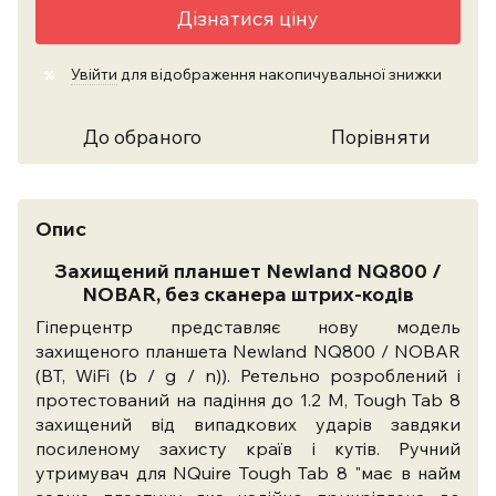
Дізнатися ціну
Увійти
для відображення накопичувальної знижки
%
До обраного
Порівняти
Опис
Захищений планшет Newland NQ800 /
NOBAR, без сканера штрих-кодів
Гіперцентр представляє нову модель
захищеного планшета Newland NQ800 / NOBAR
(BT, WiFi (b / g / n)). Ретельно розроблений і
протестований на падіння до 1.2 M, Tough Tab 8
захищений від випадкових ударів завдяки
посиленому захисту країв і кутів. Ручний
утримувач для NQuire Tough Tab 8 "має в найм