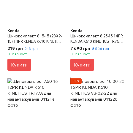
Kenda
Kenda
Шинокомплект 8.15-15 (28X9-
Шинокомплект 8.25-15 14PR
15) 14PR KENDA K610 KINETICS
KENDA K610 KINETICS TR75A
TR75A для навантажувачів
для навантажувачів
219 грн
7 690 грн
243 грн
8 566 грн
В наявності
В наявності
Купити
Купити
−18%