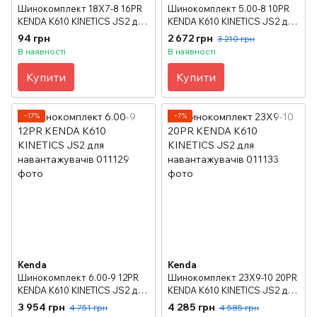
Шинокомплект 18X7-8 16PR
Шинокомплект 5.00-8 10PR
KENDA K610 KINETICS JS2 для
KENDA K610 KINETICS JS2 для
навантажувачів
навантажувачів
94 грн
2 672 грн
3 210 грн
В наявності
В наявності
Купити
Купити
−17%
−7%
Kenda
Kenda
Шинокомплект 6.00-9 12PR
Шинокомплект 23X9-10 20PR
KENDA K610 KINETICS JS2 для
KENDA K610 KINETICS JS2 для
навантажувачів
навантажувачів
3 954 грн
4 285 грн
4 751 грн
4 585 грн