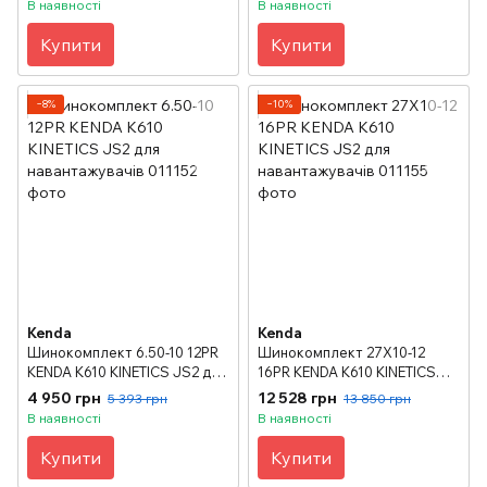
В наявності
В наявності
Купити
Купити
−8%
−10%
Kenda
Kenda
Шинокомплект 6.50-10 12PR
Шинокомплект 27X10-12
KENDA K610 KINETICS JS2 для
16PR KENDA K610 KINETICS
навантажувачів
JS2 для навантажувачів
4 950 грн
12 528 грн
5 393 грн
13 850 грн
В наявності
В наявності
Купити
Купити