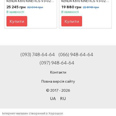
KENDA K610 KINETICS V3-02-
KENDA K610 KINETICS V3-02-2
22 для навантажувачів
для навантажувачів
25 245 грн
19 880 грн
32 014 грн
22 898 грн
В наявності
В наявності
Купити
Купити
(093) 748-64-64
(066) 948-64-64
(097) 948-64-64
Контакти
Повна версія сайту
© 2017 - 2026
UA
RU
Інтернет-магазин створений з Хорошоп