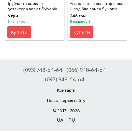
Трубчаста лампа для
Ультрафіолетова стартерна
детектора валют Sylvania
U-подібна лампа Sylvania
6W/08, чорне скло
9W/08 для детектора
6 грн
246 грн
банкнот, чорне скло
В наявності
В наявності
Купити
Купити
(093) 748-64-64
(066) 948-64-64
(097) 948-64-64
Контакти
Повна версія сайту
© 2017 - 2026
UA
RU